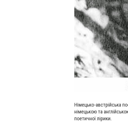
Німецько-австрійська по
німецькою та англійсько
поетичної лірики.