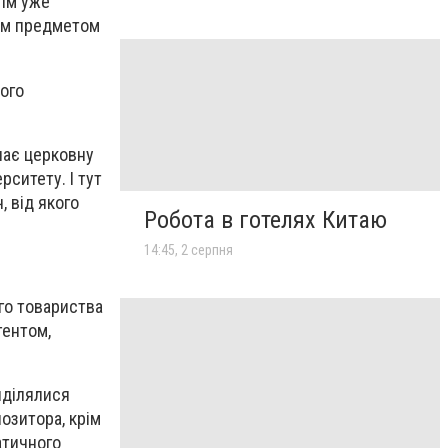
тім уже
шим предметом
його
вчає церковну
рситету. І тут
 від якого
Робота в готелях Китаю
14:45, 2 серпня
го товариства
гентом,
иділялися
озитора, крім
атичного