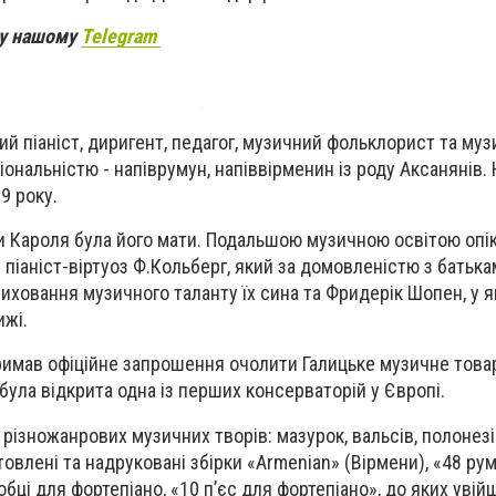
 у нашому
Telegram
й піаніст, диригент, педагог, музичний фольклорист та муз
іональністю - напіврумун, напіввірменин із роду Аксанянів.
9 року.
 Кароля була його мати. Подальшою музичною освітою опі
піаніст-віртуоз Ф.Кольберг, який за домовленістю з батьк
виховання музичного таланту їх сина та Фридерік Шопен, у 
ижі.
римав офіційне запрошення очолити Галицьке музичне това
була відкрита одна із перших консерваторій у Європі.
 різножанрових музичних творів: мазурок, вальсів, полонезів
товлені та надруковані збірки «Armenian» (Вірмени), «48 ру
обці для фортепіано, «10 п’єс для фортепіано», до яких увій