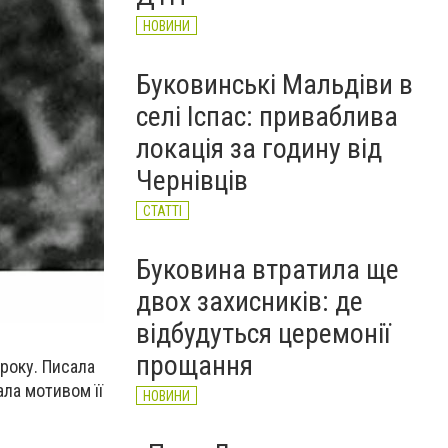
НОВИНИ
Буковинські Мальдіви в
селі Іспас: приваблива
локація за годину від
Чернівців
СТАТТІ
Буковина втратила ще
двох захисників: де
відбудуться церемонії
прощання
року. Писала
ала мотивом її
НОВИНИ