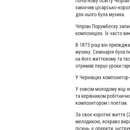
Початкову освіту Чіпріа
закінчив цісарсько-коро
для нього була музика.
Чіпріан Порумбеску запис
композиціях. Їх часто ви
В 1873 році він приїжджа
музику. Семінарія була п
на його життєвому та тв
отримав перші уроки гарм
У Чернівцях композитор-
У зовсім молодому віці 
та керівником робітничих
композитором і поетом.
За своє коротке життя (
мелодикою, яскраво вир
пісень, є оперети, інстр