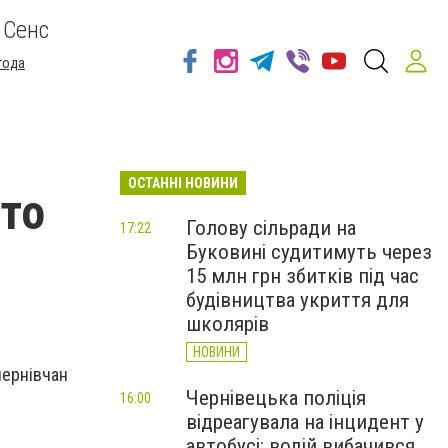
 Сенс
года
ОСТАННІ НОВИНИ
рто
Голову сільради на
17:22
Буковині судитимуть через
15 млн грн збитків під час
будівництва укриття для
школярів
НОВИНИ
чернівчан
Чернівецька поліція
16:00
відреагувала на інцидент у
автобусі: водій вибачився