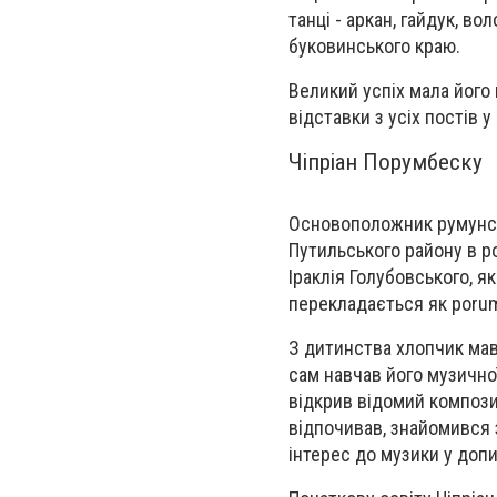
танці - аркан, гайдук, во
буковинського краю.
Великий успіх мала його 
відставки з усіх постів 
Чіпріан Порумбеску
Основоположник румунськ
Путильського району в 
Іраклія Голубовського, я
перекладається як poru
З дитинства хлопчик мав
сам навчав його музично
відкрив відомий компози
відпочивав, знайомився 
інтерес до музики у допи