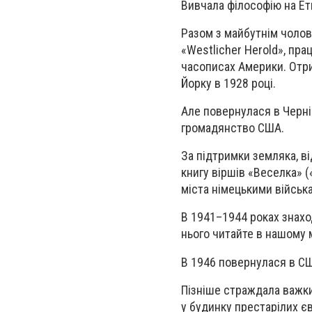
Вивчала філософію на Ети
Разом з майбутнім чолов
«Westlicher Herold», пра
часописах Америки. Отри
Йорку в 1928 році.
Але повернулася в Черні
громадянство США.
За підтримки земляка, в
книгу віршів «Веселка» (
міста німецькими військ
В 1941–1944 роках знахо
нього читайте в нашому 
В 1946 повернулася в СШ
Пізніше страждала важки
у будинку престарілих 