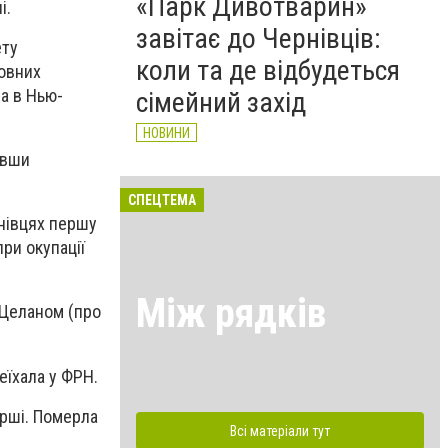
«Парк Дивотварин»
і.
завітає до Чернівців:
ету
коли та де відбудеться
мовних
а в Нью-
сімейний захід
НОВИНИ
ивши
СПЕЦТЕМА
нівцях першу
ри окупації
Між рядків
 Целаном (про
еїхала у ФРН.
ірші. Померла
Всі матеріали тут