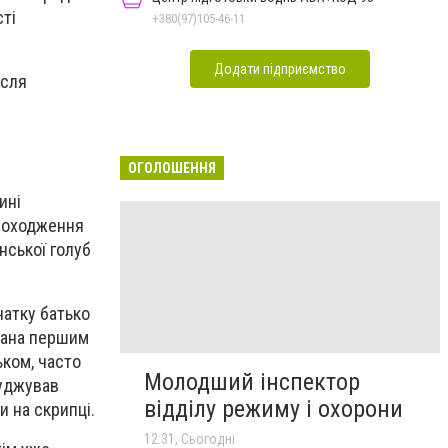
сті
+380(97)105-46-11
Додати підприємство
ісля
ОГОЛОШЕННЯ
ині
 походження
нської голуб
чатку батько
ріана першим
ьком, часто
Молодший інспектор
буджував
відділу режиму і охорони
и на скрипці.
12:31, Сьогодні