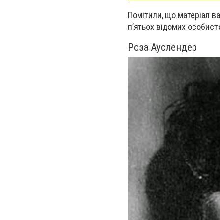
Помітили, що матеріал в
пʼятьох відомих особист
Роза Ауслендер