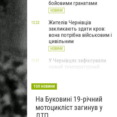
бойовими гранатами
НОВИНИ
Жителів Чернівців
12:22
закликають здати кров:
вона потрібна військовим і
цивільним
НОВИНИ
У Чернівцях зафіксували
11:01
новий температурний
рекорд з 2017 року
НОВИНИ
ТОП НОВИНИ
Через спеку у Чернівецькій
10:06
На Буковині 19-річний
області обмежили рух
великовагового транспорту
мотоцикліст загинув у
НОВИНИ
ДТП