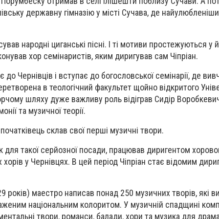
н Порумбеску отримав в селі Ілішешти поблизу Сучави. А по
лівську державну гімназію у місті Сучава, де найулюблені
ував народні циганські пісні. І ті мотиви простежуються у 
конував хор семінаристів, яким диригував сам Чіпріан.
є до Чернівців і вступає до богословської семінарії, де ви
еретворена в теологічний факультет щойно відкритого Уніве
орчому шляху дуже важливу роль відіграв Сидір Воробкевич,
онії та музичної теорії.
початківець склав свої перші музичні твори.
як для такої серйозної посади, працював диригентом хорово
 хорів у Чернівцях. В цей період Чіпріан стає відомим дири
29 років) маестро написав понад 250 музичних творів, які в
аженим національним колоритом. У музичній спадщині комп
ументальні твори, романси, балади, хори та музика для драм