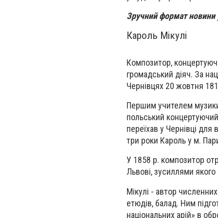
Зручний формат новини
Кароль Мікулі
Композитор, концертуючи
громадський діяч. За нац
Чернівцях 20 жовтня 181
Першим учителем музики
польський концертуючий 
переїхав у Чернівці для 
три роки Кароль у м. Пар
У 1858 р. композитор от
Львові, зусиллями якого 
Мікулі - автор численних
етюдів, балад. Ним підго
національних арій» в обр