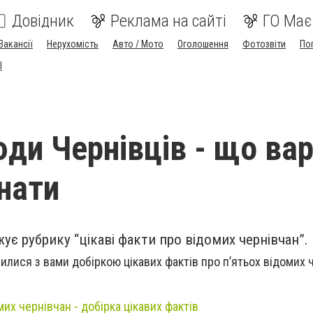
Довідник
Реклама на сайті
ГО Має
Вакансії
Нерухомість
Авто / Мото
Оголошення
Фотозвіти
По
I
юди Чернівців - що ва
знати
ує рубрику “цікаві факти про відомих чернівчан”.
лилися з вами добіркою цікавих фактів про пʼятьох відомих 
их чернівчан - добірка цікавих фактів