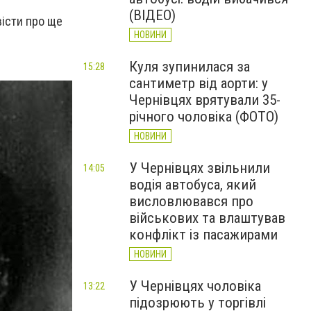
(ВІДЕО)
вісти про ще
НОВИНИ
Куля зупинилася за
15:28
сантиметр від аорти: у
Чернівцях врятували 35-
річного чоловіка (ФОТО)
НОВИНИ
У Чернівцях звільнили
14:05
водія автобуса, який
висловлювався про
військових та влаштував
конфлікт із пасажирами
НОВИНИ
У Чернівцях чоловіка
13:22
підозрюють у торгівлі