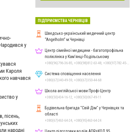
ПІДПРИЄМСТВА ЧЕРНІВЦІВ
Шведсько-український медичний центр
ично-
“Angelholm” м.Чернівці
 Народився у
Центр сімейної медицини - багатопрофільна
поліклініка у Кам’янці-Подільському
+380(96)796-36-85, +380(98)812-63-48, +380(97)782-45-70
кувався
ами Кароля
Система сповіщення населення
якого навчався
+380(67)340-49-59, +380(67)350-44-68
Школа англійської мови Профі-Центр
риство у
+380(50)434-16-12, +380(50)067-49-11
Будівельна бригада "Свій Дім" у Чернівцях та
області
, пісень,
+380(67)463-64-24, +380(95)463-64-24
мунських
шли народні
Центр підготовки водіїв ADR+КОД 95