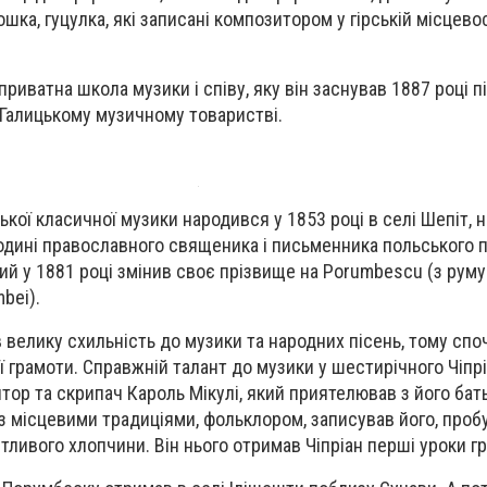
лошка, гуцулка, які записані композитором у гірській місцево
приватна школа музики і співу, яку він заснував 1887 році п
у Галицькому музичному товаристві.
ої класичної музики народився у 1853 році в селі Шепіт, н
родині православного священика і письменника польського
кий у 1881 році змінив своє прізвище на Porumbescu (з руму
mbei).
 велику схильність до музики та народних пісень, тому спо
ї грамоти. Справжній талант до музики у шестирічного Чіп
тор та скрипач Кароль Мікулі, який приятелював з його бат
з місцевими традиціями, фольклором, записував його, про
тливого хлопчини. Він нього отримав Чіпріан перші уроки гр