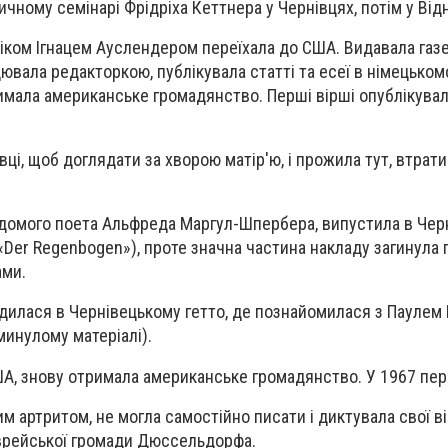
чному семінарі Фрідріха Кеттнера у Чернівцях, потім у Відн
іком Ігнацем Ауслендером переїхала до США. Видавала газ
цювала редакторкою, публікувала статті та есеї в німецько
мала американське громадянство. Перші вірші опублікувал
вці, щоб доглядати за хворою матір'ю, і прожила тут, втрат
ідомого поета Альфреда Маргул-Шпербера, випустила в Чер
«Der Regenbogen»), проте значна частина накладу загинула п
ами.
дилася в Чернівецькому гетто, де познайомилася з Паулем
минулому матеріалі).
А, знову отримала американське громадянство. У 1967 пер
м артритом, не могла самостійно писати і диктувала свої в
єврейської громади Дюссельдорфа.