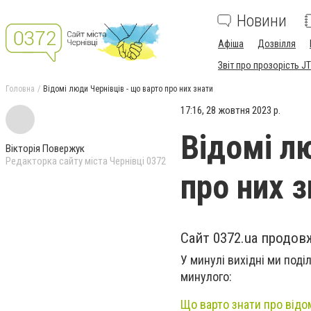
Новини
Афіша
Дозвілля
Звіт про прозорість JT
Головна
Відомі люди Чернівців - що варто про них знати
17:16, 28 жовтня 2023 р.
Відомі л
Вікторія Повержук
Редакторка сайту міста Чернівці 0372
про них 
Сайт 0372.ua продовж
У минулі вихідні ми поді
минулого:
Що варто знати про відом