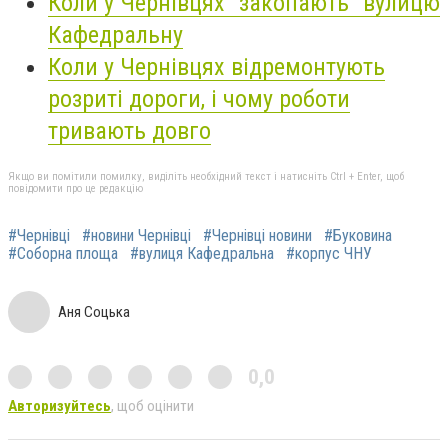
Коли у Чернівцях "закопають" вулицю
Кафедральну
Коли у Чернівцях відремонтують
розриті дороги, і чому роботи
тривають довго
Якщо ви помітили помилку, виділіть необхідний текст і натисніть Ctrl + Enter, щоб
повідомити про це редакцію
#Чернівці
#новини Чернівці
#Чернівці новини
#Буковина
#Соборна площа
#вулиця Кафедральна
#корпус ЧНУ
Аня Соцька
0,0
Авторизуйтесь
, щоб оцінити