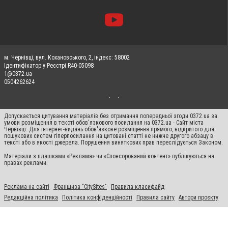
м. Чернівці, вул. Кохановського, 2, індекс: 58002
Ідентифікатор у Реєстрі R40-05098
1@0372.ua
0504262624
Допускається цитування матеріалів без отримання попередньої згоди 0372.ua за
умови розміщення в тексті обов'язкового посилання на 0372.ua - Сайт міста
Чернівці. Для інтернет-видань обов'язкове розміщення прямого, відкритого для
пошукових систем гіперпосилання на цитовані статті не нижче другого абзацу в
тексті або в якості джерела. Порушення виняткових прав переслідується Законом.
Матеріали з плашками «Реклама» чи «Спонсорований контент» публікуються на
правах реклами.
Реклама на сайті
Франшиза "CitySites"
Правила класифайд
Редакційна політика
Політика конфіденційності
Правила сайту
Автори проєкту