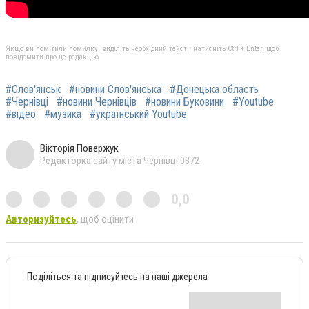
Якщо ви помітили помилку, виділіть необхідний текст і натисніть Ctrl + Enter, щоб
повідомити про це редакцію
#Слов'янськ
#новини Слов'янська
#Донецька область
#Чернівці
#новини Чернівців
#новини Буковини
#Youtube
#відео
#музика
#український Youtube
Вікторія Повержук
Редакторка сайту міста Чернівці 0372
0,0
Авторизуйтесь
, щоб оцінити
Поділіться та підписуйтесь на наші джерела