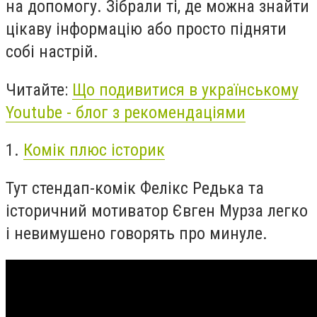
на допомогу. Зібрали ті, де можна знайти
цікаву інформацію або просто підняти
собі настрій.
Читайте:
Що подивитися в українському
Youtube - блог з рекомендаціями
1.
Комік плюс історик
Тут стендап-комік Фелікс Редька та
історичний мотиватор Євген Мурза легко
і невимушено говорять про минуле.