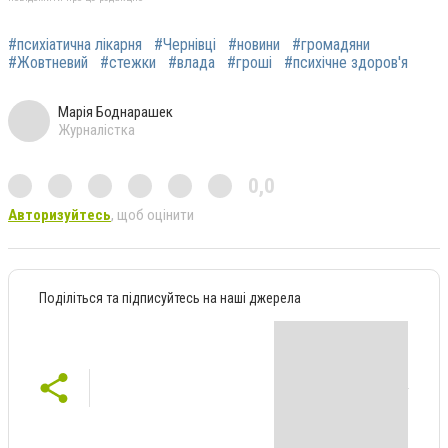
#психіатична лікарня
#Чернівці
#новини
#громадяни
#Жовтневий
#стежки
#влада
#гроші
#психічне здоров'я
Марія Боднарашек
Журналістка
0,0
Авторизуйтесь
, щоб оцінити
Поділіться та підписуйтесь на наші джерела