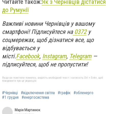
Читайте також:
Як з Чернівців дістатися
до Румунії
Важливі новини Чернівців у вашому
смартфоні! Підписуйтеся на
0372
у
соцмережах, щоб дізнатися все, що
відбувається у
місті.
Facebook
,
Instagram
,
Telegram
—
підписуйтеся, щоб не пропустити!
Якщо ви помітили помилку, виділіть необхідний текст і натисніть Ctrl + Enter, щоб
повідомити про це редакцію
#Чернівці
#відключення світла
#графік
#обленерго
#1 грудня
#енергосистема
Марія Мартинюк