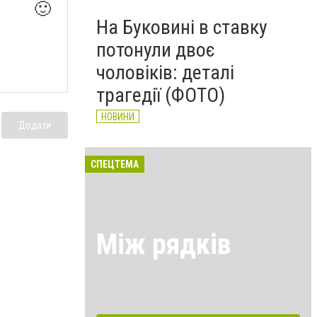
🙂
На Буковині в ставку
потонули двоє
чоловіків: деталі
трагедії (ФОТО)
НОВИНИ
Додати
СПЕЦТЕМА
Між рядків