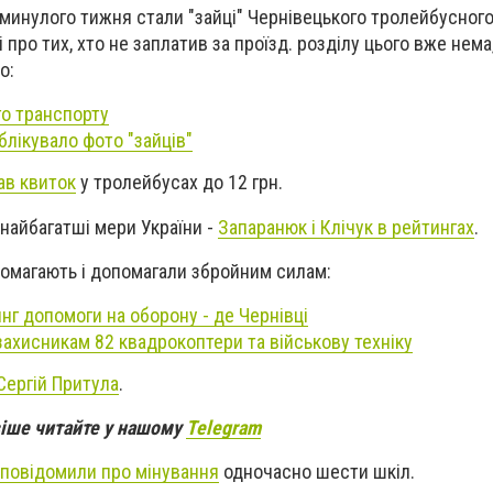
 минулого тижня стали "зайці" Чернівецького тролейбусного
 про тих, хто не заплатив за проїзд. розділу цього вже нема
о:
го транспорту
блікувало фото "зайців"
в квиток
у тролейбусах до 12 грн.
 найбагатші мери України -
Запаранюк і Клічук в рейтингах
.
опомагають і допомагали збройним силам:
нг допомоги на оборону - де Чернівці
захисникам 82 квадрокоптери та військову техніку
Сергій Притула
.
віше читайте у нашому
Telegram
повідомили про мінування
одночасно шести шкіл.