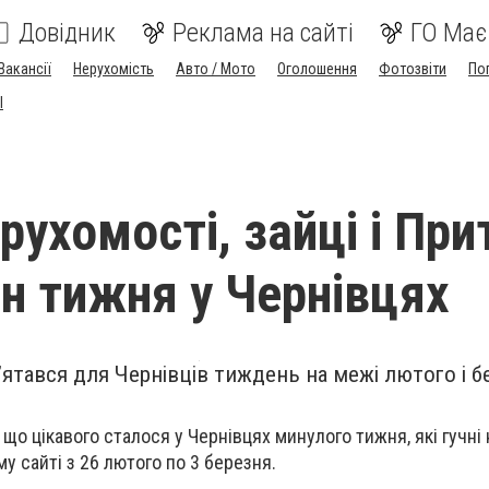
Довідник
Реклама на сайті
ГО Має
Вакансії
Нерухомість
Авто / Мото
Оголошення
Фотозвіти
По
I
рухомості, зайці і При
н тижня у Чернівцях
ʼятався для Чернівців тиждень на межі лютого і б
що цікавого сталося у Чернівцях минулого тижня, які гучні
у сайті з 26 лютого по 3 березня.