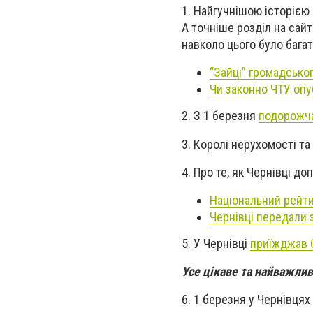
1. Найгучнішою історією
А точніше розділ на сайті
навколо цього було багат
“Зайці” громадсько
Чи законно ЧТУ опу
2. З 1 березня
подорожча
3.
Королі нерухомості та
4. Про те, як Чернівці д
Національний рейти
Чернівці передали 
5. У Чернівці
приїжджав 
Усе цікаве та найважли
6. 1 березня у Чернівцях