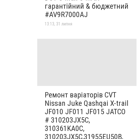
гарантійний & бюджетний
#AV9R7000AJ
13:13, 31 липня
Ремонт варіаторів CVT
Nissan Juke Qashqai X-trail
JF010 JF011 JF015 JATCO
# 310203JX5C,
310361KA0C,
310203JX5C,31955EU50B,