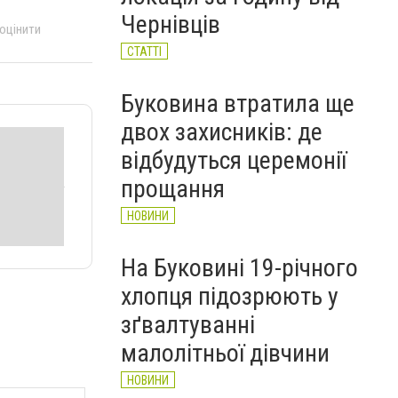
НОВИНИ
Чернівців
 оцінити
СТАТТІ
Буковина втратила ще
двох захисників: де
відбудуться церемонії
прощання
НОВИНИ
На Буковині 19-річного
хлопця підозрюють у
зґвалтуванні
малолітньої дівчини
НОВИНИ