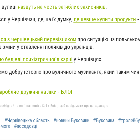
і вулиці
назвуть на честь загиблих захисників
.
ся у Чернівчан, де, на їх думку,
дешевше купити продукти
-
ся з чернівецький перевізником
про ситуацію на польськом
ав зміни у ставленні поляків до українців.
ію будівлі психіатричної лікарні
у Чернівцях.
ємо добру історію про вуличного музиканта, який таким чи
аробляє дружині на ліки - БЛОГ
бхідний текст і натисніть Ctrl + Enter, щоб повідомити про це редакцію
в
#Чернівецька область
#новини Буковини
#Буковина
#тролейбу
омога
#посадовці