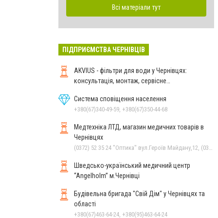
Всі матеріали тут
ПІДПРИЄМСТВА ЧЕРНІВЦІВ
AKVIUS - фільтри для води у Чернівцях:
консультація, монтаж, сервісне
обслуговування
Система сповіщення населення
+380(67)340-49-59, +380(67)350-44-68
Медтехніка ЛТД, магазин медичних товарів в
Чернівцях
(0372) 52 35 24 "Оптика" вул.Героїв Майдану,12, (0372) 52 01 48 "Оптика" вул. Головна,29, (0372) 52 54 50 "Медтехніка" вул.Головна,16, (050) 399 21 11 торговий зал по вул.Героїв Майдану, (0372) 55-56-16
Шведсько-український медичний центр
“Angelholm” м.Чернівці
Будівельна бригада "Свій Дім" у Чернівцях та
області
+380(67)463-64-24, +380(95)463-64-24