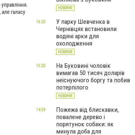
 управління.
НОВИНИ
, але галасу
У парку Шевченка в
16:20
Чернівцях встановили
водяні арки для
охолодження
НОВИНИ
На Буковині чоловік
15:20
вимагав 50 тисяч доларів
неіснуючого боргу та побив
потерпілого
НОВИНИ
Пожежа від блискавки,
14:29
повалене дерево і
порятунок собаки: як
минула доба для