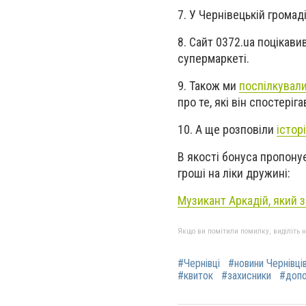
7.
У Чернівецькій громад
8. Сайт 0372.ua поцікавив
супермаркеті.
9. Також ми
поспілкували
про те, які він спостеріг
10. А ще розповіли
істор
В якості бонуса пропону
гроші на ліки дружині:
Музикант Аркадій, який з
Якщо ви помітили помилку, виділіть нео
#Чернівці
#новини Чернівці
#квиток
#захисники
#доп