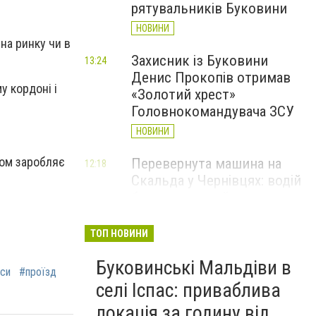
рятувальників Буковини
НОВИНИ
 на ринку чи в
Захисник із Буковини
13:24
Денис Прокопів отримав
у кордоні і
«Золотий хрест»
Головнокомандувача ЗСУ
НОВИНИ
ном заробляє
Перевернута машина на
12:18
Скальда у Чернівцях: водій
був нетверезий
НОВИНИ
ТОП НОВИНИ
6 серпня у Чернівцях
11:19
Буковинські Мальдіви в
зафіксували новий
си
#проїзд
історичний температурний
селі Іспас: приваблива
максимум
локація за годину від