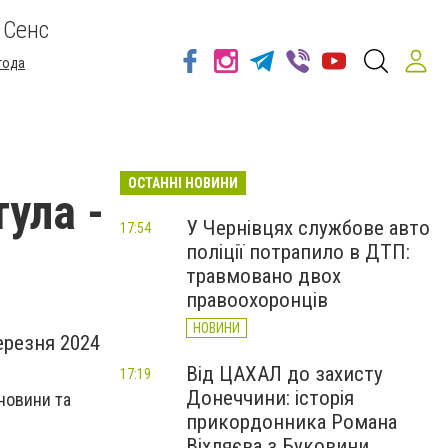
 Сенс
года
ОСТАННІ НОВИНИ
тула -
У Чернівцях службове авто
17:54
поліції потрапило в ДТП:
травмовано двох
правоохоронців
НОВИНИ
ерезня 2024
Від ЦАХАЛ до захисту
17:19
Донеччини: історія
 новини та
прикордонника Романа
Віхляєва з Буковини