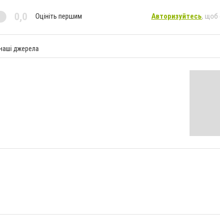
0,0
Оцініть першим
Авторизуйтесь
, щоб
 наші джерела