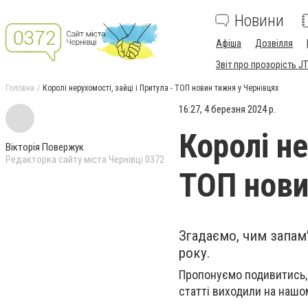
Новини
Афіша
Дозвілля
Звіт про прозорість JT
Головна
Королі нерухомості, зайці і Притула - ТОП новин тижня у Чернівцях
16:27, 4 березня 2024 р.
Королі не
Вікторія Повержук
Редакторка сайту міста Чернівці 0372
ТОП нови
Згадаємо, чим запам
року.
Пропонуємо подивитись, 
статті виходили на нашом