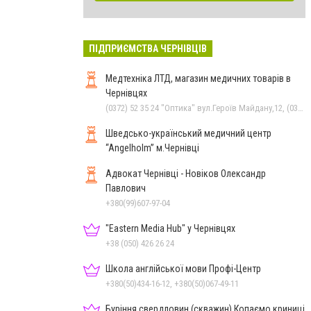
ПІДПРИЄМСТВА ЧЕРНІВЦІВ
Медтехніка ЛТД, магазин медичних товарів в
Чернівцях
(0372) 52 35 24 "Оптика" вул.Героїв Майдану,12, (0372) 52 01 48 "Оптика" вул. Головна,29, (0372) 52 54 50 "Медтехніка" вул.Головна,16, (050) 399 21 11 торговий зал по вул.Героїв Майдану, (0372) 55-56-16
Шведсько-український медичний центр
“Angelholm” м.Чернівці
Адвокат Чернівці - Новіков Олександр
Павлович
+380(99)607-97-04
"Eastern Media Hub" у Чернівцях
+38 (050) 426 26 24
Школа англійської мови Профі-Центр
+380(50)434-16-12, +380(50)067-49-11
Буріння свердловин (скважин) Копаємо криниці