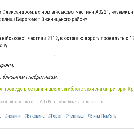
 Олександром, воїном військової частини А0221, назавжди
 селищі Берегомет Вижницького району.
а військової частини 3113, в останню дорогу проведуть о 13
ону.
 Героям.
м, близьким і побратимам.
а проведе в останній шлях загиблого захисника Григорія К
бхідний текст і натисніть Ctrl + Enter, щоб повідомити про це редакцію
а
#новини
#Буковина
#Герої
#Чернівці
#Вічна Пам'ять