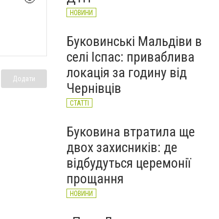
НОВИНИ
Буковинські Мальдіви в
селі Іспас: приваблива
локація за годину від
Додати
Чернівців
СТАТТІ
Буковина втратила ще
двох захисників: де
відбудуться церемонії
прощання
НОВИНИ