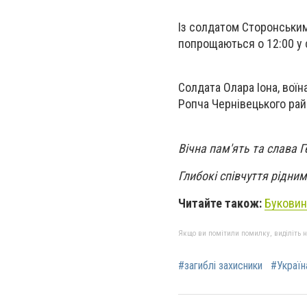
Із солдатом Сторонським
попрощаються о 12:00 у
Солдата Олара Іона, воїн
Ропча Чернівецького рай
Вічна пам'ять та слава
Глибокі співчуття рідни
Читайте також:
Буковин
Якщо ви помітили помилку, виділіть нео
#загиблі захисники
#Україн