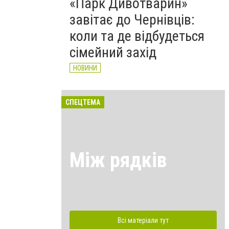
«Парк Дивотварин»
завітає до Чернівців:
коли та де відбудеться
сімейний захід
НОВИНИ
СПЕЦТЕМА
Між рядків
Всі матеріали тут