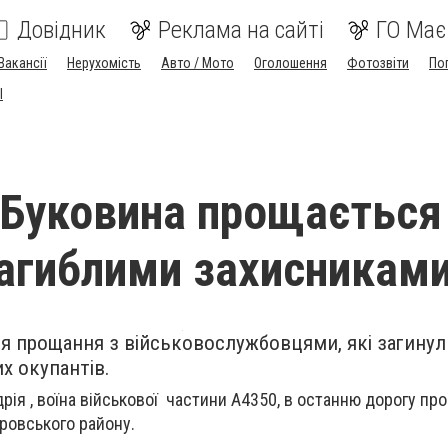
Довідник
Реклама на сайті
ГО Має
Вакансії
Нерухомість
Авто / Мото
Оголошення
Фотозвіти
По
I
 Буковина прощається
агиблими захисникам
ся прощання з військовослужбовцями, які загинул
их окупантів.
ія , воїна військової частини А4350, в останню дорогу пр
тровського району.