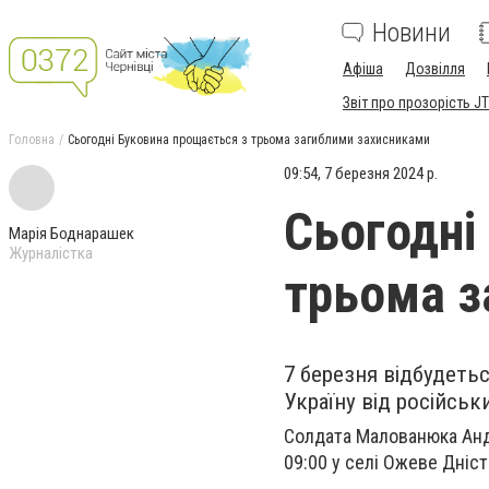
Новини
Афіша
Дозвілля
Звіт про прозорість JT
Головна
Сьогодні Буковина прощається з трьома загиблими захисниками
09:54, 7 березня 2024 р.
Сьогодні
Марія Боднарашек
Журналістка
трьома з
7 березня відбудеть
Україну від російськ
Солдата Малованюка Андр
09:00 у селі Ожеве Дніс