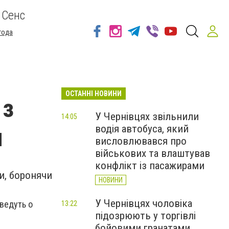
 Сенс
года
ОСТАННІ НОВИНИ
 з
У Чернівцях звільнили
14:05
водія автобуса, який
и
висловлювався про
військових та влаштував
конфлікт із пасажирами
и, боронячи
НОВИНИ
У Чернівцях чоловіка
оведуть о
13:22
підозрюють у торгівлі
бойовими гранатами