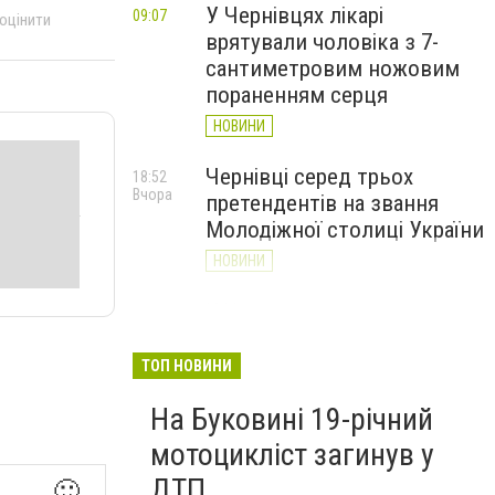
У Чернівцях лікарі
09:07
 оцінити
врятували чоловіка з 7-
сантиметровим ножовим
пораненням серця
НОВИНИ
Чернівці серед трьох
18:52
Вчора
претендентів на звання
Молодіжної столиці України
НОВИНИ
У Чернівцях на три дні
17:45
Вчора
змінять рух громадського
транспорту: перелік
ТОП НОВИНИ
маршрутів
На Буковині 19-річний
НОВИНИ
мотоцикліст загинув у
ДТП
🙂