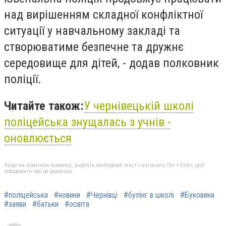
над вирішенням складної конфліктної
ситуації у навчальному закладі та
створюватиме безпечне та дружнє
середовище для дітей, - додав полковник
поліції.
Читайте також:
У чернівецькій школі
поліцейська знущалась з учнів -
оновлюється
Якщо ви помітили помилку, виділіть необхідний текст і натисніть Ctrl + Enter, щоб
повідомити про це редакцію
#поліцейська
#новини
#Чернівці
#булінг в школі
#Буковина
#заяви
#батьки
#освіта