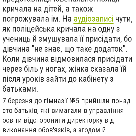
кричала на дітей, а також
погрожувала їм. На
аудіозаписі
чути,
як поліцейська кричала на одну з
учениць й змушувала її присідати, бо
дівчина "не знає, що таке додаток".
Коли дівчина відмовилася присідати
через біль у ногах, жінка сказала їй
після уроків зайти до кабінету з
батьками.
7 березня до гімназії №5 прийшли понад
сто батьків, які вимагали в управління
освіти відсторонити директорку від
виконання обов'язків, а згодом й