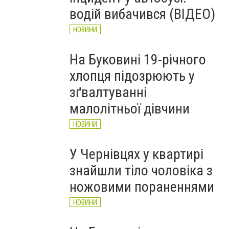
рятувальників Буковини
водій вибачився (ВІДЕО)
НОВИНИ
НОВИНИ
На Буковині 19-річного
хлопця підозрюють у
зґвалтуванні
малолітньої дівчини
НОВИНИ
Місце пориву на водогоні "Дністер Чернівці"
У Чернівцях у квартирі
знайшли тіло чоловіка з
ножовими пораненнями
НОВИНИ