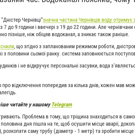
і
"Дністер Чернівці"
значна частина Чернівців воду отримує 
 з 7 до 9 години і ввечері з 19 до 22 години. Але чернівчани
но пізніше, ніж обіцяв водоканал, а зникає також раніше.
яснили
, що згідно з запланованим режимом роботи, дністро
і з половини сьомої ранку. система заповнюється поступо
удинків і не відкручує персональні засувки, вода з'являєть
 про відключення попередив за кілька днів, кожен мав мо
алегідь.
віше читайте у нашому
Telegram
" тривають. Проблема в тому, що тріщина знаходиться в сам
 половина дня пішла на те, щоб осушити місце аварії, докоп
), розкопати саму трубу (діаметр - 1 метр) та зробити місц