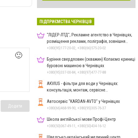
ПІДПРИЄМСТВА ЧЕРНІВЦІВ
"ЛІДЕР-ЛТД", Рекламне агентство в Чернівцях,
розміщення реклами, поліграфія, зовнішня
реклама
+380(95)177-20-02, +380(66)575-20-02
🙂
Буріння свердловин (скважин) Копаємо криниці
буровою машиною в Чернівцях
+380(95)337-00-84, +380(97)477-77-88
AKVIUS - фільтри для води у Чернівцях:
консультація, монтаж, сервісне
обслуговування
Автосервіс "KARDAN-AVTO" у Чернівцях
Додати
+380(66)468-99-90, +380(95)305-76-37
Школа англійської мови Профі-Центр
+380(50)067-49-11, +380(50)434-16-12
Шведсько-український медичний центр