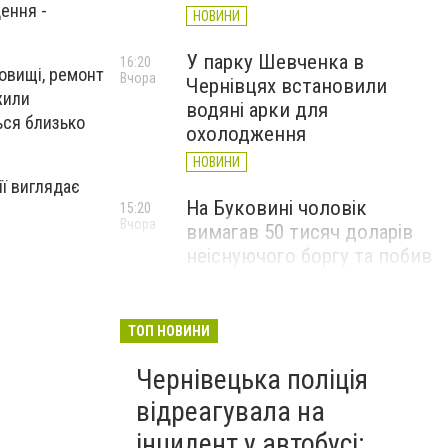
ення -
НОВИНИ
У парку Шевченка в
16:20
овищі, ремонт
Вчора
Чернівцях встановили
жили
водяні арки для
ься близько
охолодження
НОВИНИ
ії виглядає
На Буковині чоловік
15:20
Вчора
вимагав 50 тисяч доларів
неіснуючого боргу та побив
потерпілого
НОВИНИ
ТОП НОВИНИ
Пожежа від блискавки,
14:29
Вчора
Чернівецька поліція
повалене дерево і
порятунок собаки: як
відреагувала на
минула доба для
інцидент у автобусі: