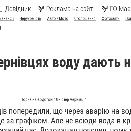
Довідник
Реклама на сайті
ГО Має
Вакансії
Нерухомість
Авто / Мото
Оголошення
Фотозвіти
По
I
ернівцях воду дають н
Порив на водогоні "Дністер Чернівці"
ів попередили, що через аварію на во
де за графіком. Але не всюди вода в к
казаний час. Водоканал пояснив, чому 