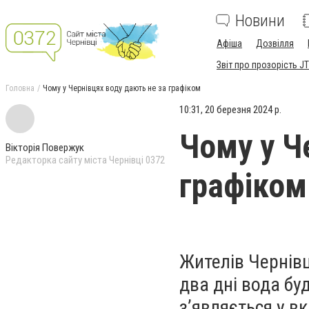
Новини
Афіша
Дозвілля
Звіт про прозорість JT
Головна
Чому у Чернівцях воду дають не за графіком
10:31, 20 березня 2024 р.
Чому у Ч
Вікторія Повержук
Редакторка сайту міста Чернівці 0372
графіком
Жителів Чернівц
два дні вода бу
зʼявляється у в