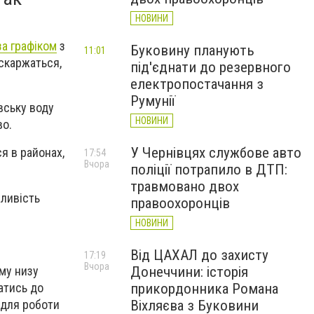
НОВИНИ
за графіком
з
Буковину планують
11:01
 скаржаться,
під'єднати до резервного
електропостачання з
Румунії
вську воду
НОВИНИ
во.
У Чернівцях службове авто
ся в районах,
17:54
Вчора
поліції потрапило в ДТП:
травмовано двох
жливість
правоохоронців
НОВИНИ
Від ЦАХАЛ до захисту
17:19
Вчора
ому низу
Донеччини: історія
атись до
прикордонника Романа
е для роботи
Віхляєва з Буковини