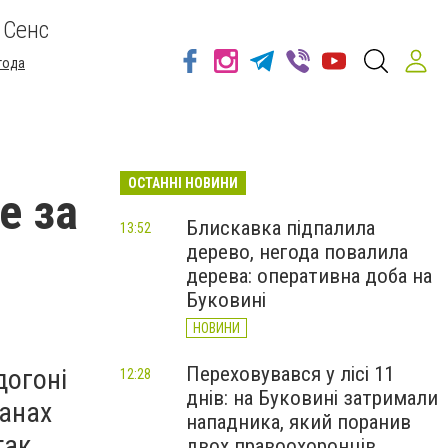
 Сенс
года
ОСТАННІ НОВИНИ
е за
Блискавка підпалила
13:52
дерево, негода повалила
дерева: оперативна доба на
Буковині
НОВИНИ
Переховувався у лісі 11
догоні
12:28
днів: на Буковині затримали
ранах
нападника, який поранив
так
двох правоохоронців