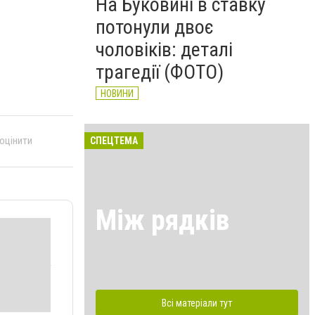
На Буковині в ставку
потонули двоє
чоловіків: деталі
трагедії (ФОТО)
НОВИНИ
 оцінити
СПЕЦТЕМА
Між рядків
Всі матеріали тут