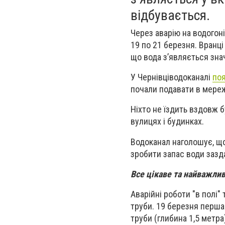
відбувається.
Через аварію на водогон
19 по 21 березня. Вранці
що вода зʼявляється знач
У Чернівціводоканалі
по
почали подавати в мереж
Ніхто не їздить вздовж б
вулицях і будинках.
Водоканал наголошує, що
зробити запас води зазд
Все цікаве та найважли
Аварійні роботи "в полі
труби. 19 березня перша
труби (глибина 1,5 метра