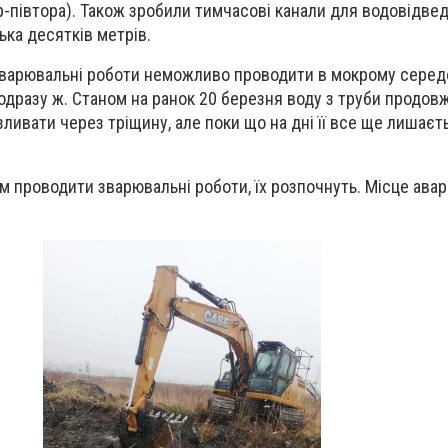
-півтора). Також зробили тимчасові канали для водовідвед
ька десятків метрів.
і зварювальні роботи неможливо проводити в мокрому серед
дразу ж. Станом на ранок 20 березня воду з труби продов
зливати через тріщину, але поки що на дні її все ще лишаєт
м проводити зварювальні роботи, їх розпочнуть. Місце авар