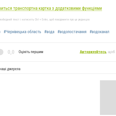
явиться транспортна картка з додатковими функціями
бхідний текст і натисніть Ctrl + Enter, щоб повідомити про це редакцію
в
#Чернівецька область
#вода
#водопостачання
#водоканал
0,0
Оцініть першим
Авторизуйтесь
, щоб
 наші джерела