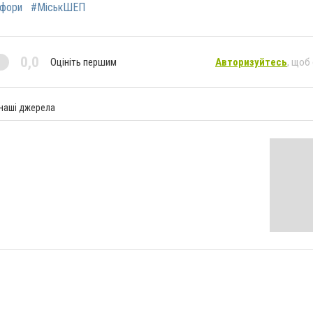
офори
#МіськШЕП
0,0
Оцініть першим
Авторизуйтесь
, щоб
 наші джерела