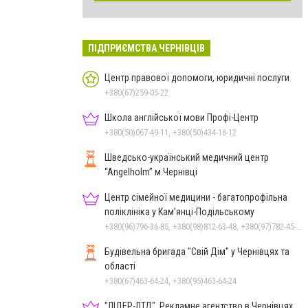
ПІДПРИЄМСТВА ЧЕРНІВЦІВ
Центр правової допомоги, юридичні послуги
+380(67)259-05-22
Школа англійської мови Профі-Центр
+380(50)067-49-11, +380(50)434-16-12
Шведсько-український медичний центр
“Angelholm” м.Чернівці
Центр сімейної медицини - багатопрофільна
поліклініка у Кам’янці-Подільському
+380(96)796-36-85, +380(98)812-63-48, +380(97)782-45-70
Будівельна бригада "Свій Дім" у Чернівцях та
області
+380(67)463-64-24, +380(95)463-64-24
"ЛІДЕР-ЛТД", Рекламне агентство в Чернівцях,