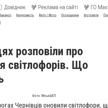
Довідник
Реклама на сайті
ГО Має
Вакансії
Нерухомість
Авто / Мото
Оголошення
Фотозвіти
По
I
цях розповіли про
я світлофорів. Що
ь
Фото: МіськШЕП
огах Чернівців оновили світлофори, 