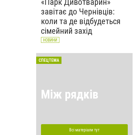
«Парк Дивотварин»
завітає до Чернівців:
коли та де відбудеться
сімейний захід
НОВИНИ
СПЕЦТЕМА
Між рядків
Всі матеріали тут