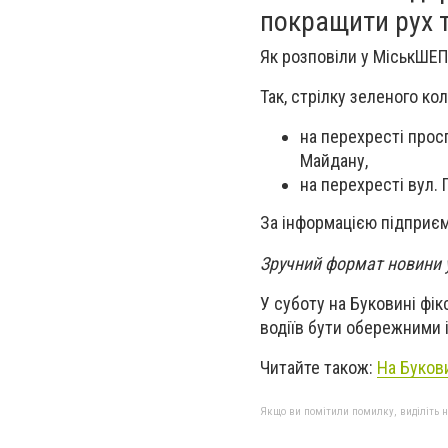
покращити рух т
Як розповіли у МіськШЕП,
Так, стрілку зеленого к
на перехресті просп
Майдану,
на перехресті вул. 
За інформацією підприєм
Зручний формат новини
У суботу на Буковині фі
водіїв бути обережними 
Читайте також:
На Букови
Якщо ви помітили помилку, виділіть нео