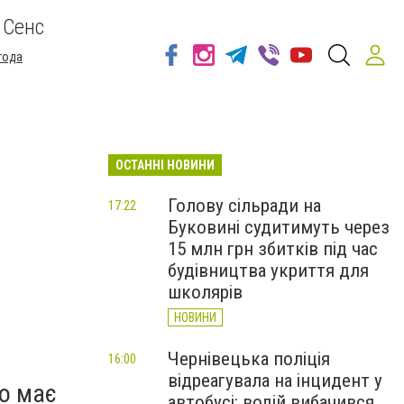
 Сенс
года
ОСТАННІ НОВИНИ
Голову сільради на
17:22
Буковині судитимуть через
15 млн грн збитків під час
будівництва укриття для
школярів
НОВИНИ
Чернівецька поліція
16:00
відреагувала на інцидент у
що має
автобусі: водій вибачився