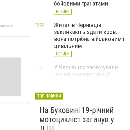
бойовими гранатами
НОВИНИ
Жителів Чернівців
12:22
 оцінити
закликають здати кров:
вона потрібна військовим і
цивільним
НОВИНИ
У Чернівцях зафіксували
11:01
новий температурний
рекорд з 2017 року
НОВИНИ
ТОП НОВИНИ
Через спеку у Чернівецькій
10:06
На Буковині 19-річний
області обмежили рух
великовагового транспорту
мотоцикліст загинув у
НОВИНИ
ДТП