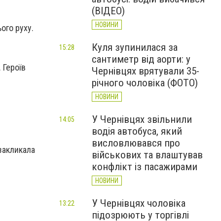
(ВІДЕО)
НОВИНИ
ього руху.
Куля зупинилася за
15:28
сантиметр від аорти: у
 Героїв
Чернівцях врятували 35-
річного чоловіка (ФОТО)
НОВИНИ
У Чернівцях звільнили
14:05
водія автобуса, який
висловлювався про
 закликала
військових та влаштував
конфлікт із пасажирами
НОВИНИ
У Чернівцях чоловіка
13:22
підозрюють у торгівлі