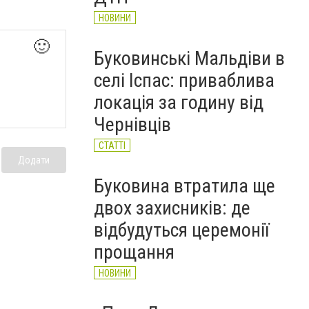
НОВИНИ
🙂
Буковинські Мальдіви в
селі Іспас: приваблива
локація за годину від
Чернівців
СТАТТІ
Додати
Буковина втратила ще
двох захисників: де
відбудуться церемонії
прощання
НОВИНИ