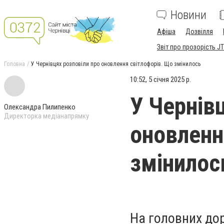
Новини
Афіша
Дозвілля
Звіт про прозорість JT
Головна
У Чернівцях розповіли про оновлення світлофорів. Що змінилось
10:52, 5 січня 2025 р.
У Чернів
Олександра Пилипенко
Директорка медіанапрямку
оновленн
змінилос
На головних дор