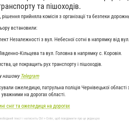
ранспорту та пішоходів.
 рішення прийняла комісія з організації та безпеки дорожн
ольору встановили:
ект Незалежності з вул. Небесної сотні в напрямку від вул.
Південно-Кільцева та вул. Головна в напрямку с. Коровія.
ства, це покращить рух транспорту і пішоходів.
 у нашому
Telegram
ксували ожеледицю, патрульна поліція Чернівецької області
і уважними на дорогах області.
ні сніг та ожеледиця на дорогах
бхідний текст і натисніть Ctrl + Enter, щоб повідомити про це редакцію