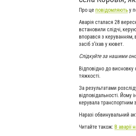
Про це
повідомляють
у п
Аварія сталася 28 верес
встановили слідчі, керу
впорався з керуванням, в
засіб з’їхав у кювет.
Слідкуйте за нашими он
Відповідно до висновку
тяжкості.
За результатами розслід
відповідальності. Йому 
керувала транспортним за
Наразі обвинувальний акт
Читайте також:
В аварії 