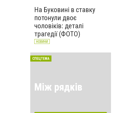
На Буковині в ставку
потонули двоє
чоловіків: деталі
трагедії (ФОТО)
НОВИНИ
СПЕЦТЕМА
Між рядків