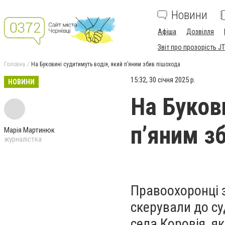
Новини
Афіша
Дозвілля
Звіт про прозорість JT
Головна
На Буковині судитимуть водія, який п’яним збив пішохода
15:32, 30 січня 2025 р.
НОВИНИ
На Буков
п’яним з
Марія Мартинюк
журналістка
Правоохоронці 
скерували до су
села Коровія, як