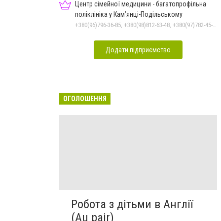
Центр сімейної медицини - багатопрофільна
поліклініка у Кам’янці-Подільському
+380(96)796-36-85, +380(98)812-63-48, +380(97)782-45-70
Додати підприємство
ОГОЛОШЕННЯ
Робота з дітьми в Англії
(Au pair)