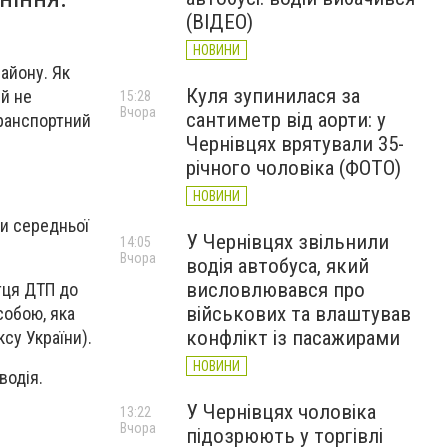
(ВІДЕО)
НОВИНИ
айону. Як
Куля зупинилася за
ій не
15:28
Вчора
сантиметр від аорти: у
транспортний
Чернівцях врятували 35-
річного чоловіка (ФОТО)
НОВИНИ
и середньої
У Чернівцях звільнили
14:05
Вчора
водія автобуса, який
висловлювався про
тця ДТП до
військових та влаштував
собою, яка
конфлікт із пасажирами
ксу України).
НОВИНИ
водія.
У Чернівцях чоловіка
13:22
Вчора
підозрюють у торгівлі