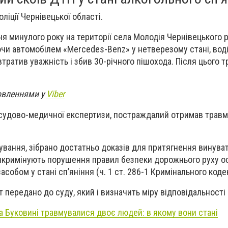
оліції Чернівецької області.
ня минулого року на території села Молодія Чернівецького р
ючи автомобілем «Mercedes-Benz» у нетверезому стані, вод
тратив уважність і збив 30-річного пішохода. Після цього 
овленнями у
Viber
 судово-медичної експертизи, постраждалий отримав травм
ування, зібрано достатньо доказів для притягнення винува
інкримінують порушення правил безпеки дорожнього руху о
собом у стані сп’яніння (ч. 1 ст. 286-1 Кримінального коде
 передано до суду, який і визначить міру відповідальності 
на Буковині травмувалися двоє людей: в якому вони стані