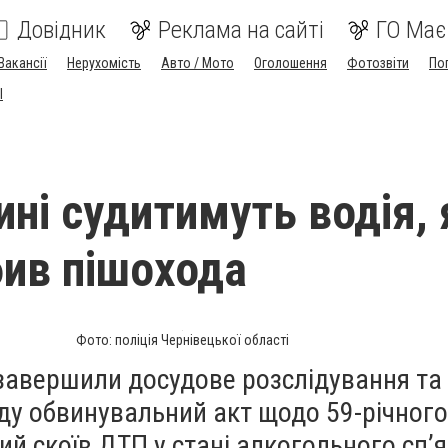
Довідник
Реклама на сайті
ГО Має
Вакансії
Нерухомість
Авто / Мото
Оголошення
Фотозвіти
По
I
ині судитимуть водія,
бив пішохода
Фото: поліція Чернівецької області
завершили досудове розслідування та
ду обвинувальний акт щодо 59-річног
ий скоїв ДТП у стані алкогольного сп’я