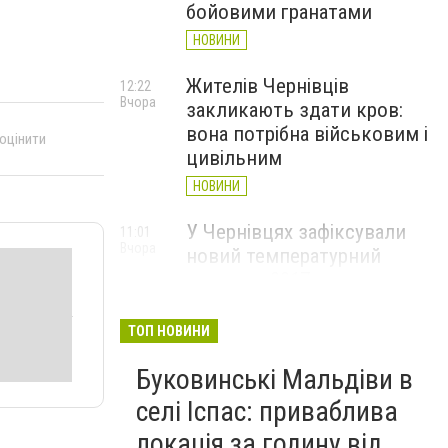
бойовими гранатами
НОВИНИ
Жителів Чернівців
12:22
Вчора
закликають здати кров:
вона потрібна військовим і
 оцінити
цивільним
НОВИНИ
У Чернівцях зафіксували
11:01
Вчора
новий температурний
рекорд з 2017 року
НОВИНИ
ТОП НОВИНИ
Через спеку у Чернівецькій
10:06
Вчора
Буковинські Мальдіви в
області обмежили рух
великовагового транспорту
селі Іспас: приваблива
НОВИНИ
локація за годину від