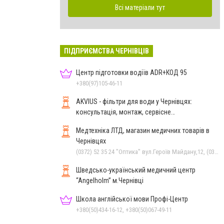
Всі матеріали тут
ПІДПРИЄМСТВА ЧЕРНІВЦІВ
Центр підготовки водіїв ADR+КОД 95
+380(97)105-46-11
AKVIUS - фільтри для води у Чернівцях:
консультація, монтаж, сервісне
обслуговування
Медтехніка ЛТД, магазин медичних товарів в
Чернівцях
(0372) 52 35 24 "Оптика" вул.Героїв Майдану,12, (0372) 52 01 48 "Оптика" вул. Головна,29, (0372) 52 54 50 "Медтехніка" вул.Головна,16, (050) 399 21 11 торговий зал по вул.Героїв Майдану, (0372) 55-56-16
Шведсько-український медичний центр
“Angelholm” м.Чернівці
Школа англійської мови Профі-Центр
+380(50)434-16-12, +380(50)067-49-11