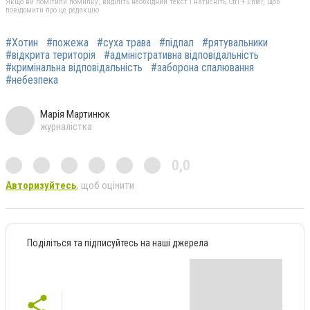
Якщо ви помітили помилку, виділіть необхідний текст і натисніть Ctrl + Enter, щоб
повідомити про це редакцію
#Хотин
#пожежа
#суха трава
#підпал
#рятувальники
#відкрита територія
#адміністративна відповідальність
#кримінальна відповідальність
#заборона спалювання
#небезпека
Марія Мартинюк
журналістка
0,0
Авторизуйтесь
, щоб оцінити
Поділіться та підписуйтесь на наші джерела