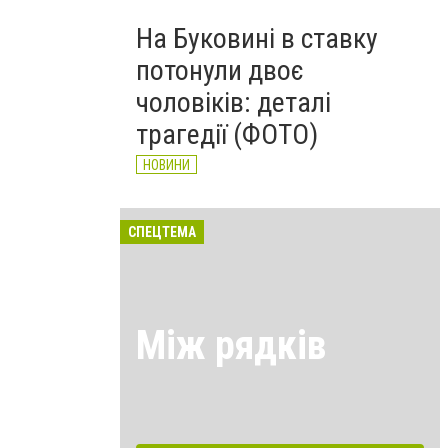
На Буковині в ставку
потонули двоє
чоловіків: деталі
трагедії (ФОТО)
НОВИНИ
СПЕЦТЕМА
Між рядків