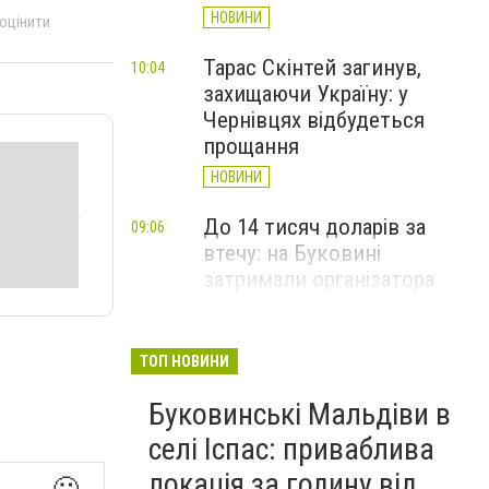
НОВИНИ
 оцінити
Тарас Скінтей загинув,
10:04
захищаючи Україну: у
Чернівцях відбудеться
прощання
НОВИНИ
До 14 тисяч доларів за
09:06
втечу: на Буковині
затримали організатора
схеми переправлення
чоловіків
ТОП НОВИНИ
НОВИНИ
Буковинські Мальдіви в
Голову сільради на
17:22
Вчора
Буковині судитимуть через
селі Іспас: приваблива
15 млн грн збитків під час
локація за годину від
🙂