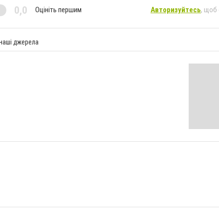
0,0
Оцініть першим
Авторизуйтесь
, щоб
 наші джерела