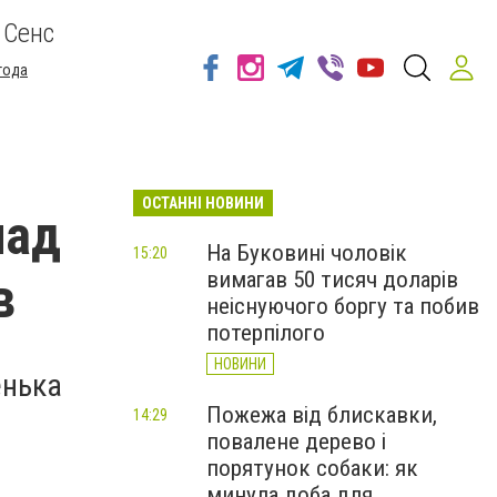
 Сенс
года
ОСТАННІ НОВИНИ
над
На Буковині чоловік
15:20
вимагав 50 тисяч доларів
в
неіснуючого боргу та побив
потерпілого
НОВИНИ
енька
Пожежа від блискавки,
14:29
повалене дерево і
порятунок собаки: як
минула доба для