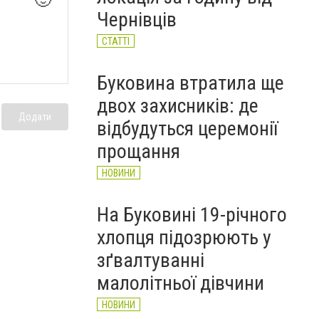
будівництва укриття для
Чернівців
школярів
НОВИНИ
СТАТТІ
Буковина втратила ще
двох захисників: де
Додати
відбудуться церемонії
прощання
НОВИНИ
На Буковині 19-річного
хлопця підозрюють у
зґвалтуванні
малолітньої дівчини
НОВИНИ