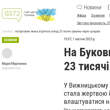
Новини
Афіша
Дозвілля
Звіт про прозорість JT
Головна
На Буковині жінка втратила понад 23 тисячі гривень через шахраїв
10:07, 1 квітня 2025 р.
НОВИНИ
На Буков
23 тисяч
Марія Мартинюк
журналістка
У Вижницькому 
стала жертвою 
влаштуватися н