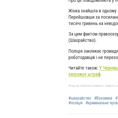
Про це повідомляють у по
Жінка знайшла в одному 
Перейшовши за посилання
тисячі гривень на невідо
За цим фактом правоохор
(Шахрайство).
Поліція закликає громад
роботодавців і не перех
Читайте також:
У Чернів
загрожує штраф
Якщо ви помітили помилку, виділіть нео
#шахрайство
#Буковина
#
#поліція
#кримінальне про