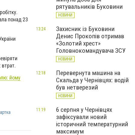
рятувальників Буковини
робітку.
НОВИНИ
ала понад 23
Захисник із Буковини
13:24
Денис Прокопів отримав
України
«Золотий хрест»
Головнокомандувача ЗСУ
ревіряти
НОВИНИ
 втрат.
Перевернута машина на
12:18
олю: йому
Скальда у Чернівцях: водій
був нетверезий
НОВИНИ
6 серпня у Чернівцях
11:19
картка
зафіксували новий
історичний температурний
максимум