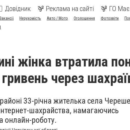
Довідник
Реклама на сайті
ГО Має
Вакансії
Нерухомість
Авто / Мото
Оголошення
Фотозвіти
По
I
ині жінка втратила по
і гривень через шахраї
районі 33-річна жителька села Череш
інтернет-шахрайства, намагаючись
а онлайн-роботу.