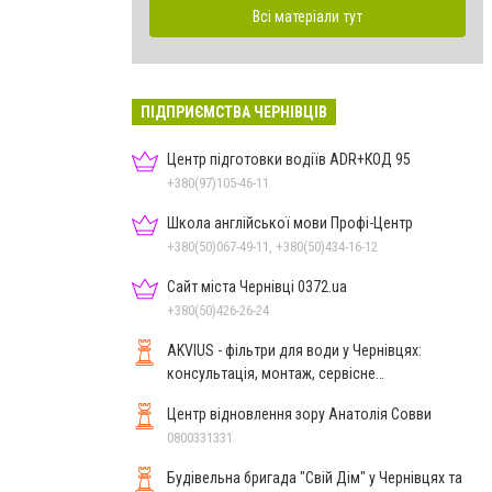
Всі матеріали тут
ПІДПРИЄМСТВА ЧЕРНІВЦІВ
Центр підготовки водіїв ADR+КОД 95
+380(97)105-46-11
Школа англійської мови Профі-Центр
+380(50)067-49-11, +380(50)434-16-12
Сайт міста Чернівці 0372.ua
+380(50)426-26-24
AKVIUS - фільтри для води у Чернівцях:
консультація, монтаж, сервісне
обслуговування
Центр відновлення зору Анатолія Совви
0800331331
Будівельна бригада "Свій Дім" у Чернівцях та