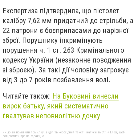
Експертиза підтвердила, що пістолет
калібру 7,62 мм придатний до стрільби, а
22 патрони є боєприпасами до нарізної
зброї. Порушнику інкримінують
порушення ч. 1 ст. 263 Кримінального
кодексу України (незаконне поводження
зі зброєю). За такі дії чоловіку загрожує
від 3 до 7 років позбавлення волі.
Читайте також:
На Буковині винесли
вирок батьку, який систематично
ґвалтував неповнолітню дочку
Якщо ви помітили помилку, виділіть необхідний текст і натисніть Ctrl + Enter, щоб
повідомити про це редакцію