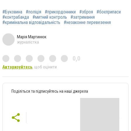
#Буковина
#поліція
#прикордонники
#зброя
#боєприпаси
#контрабанда
#митний контроль
#затримання
#кримінальна відповідальність
#незаконне перевезення
Марія Мартинюк
журналістка
0,0
Авторизуйтесь
, щоб оцінити
Поділіться та підписуйтесь на наші джерела