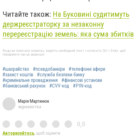
Читайте також:
На Буковині судитимуть
держреєстраторку за незаконну
перереєстрацію земель: яка сума збитків
Якщо ви помітили помилку, виділіть необхідний текст і натисніть Ctrl + Enter, щоб
повідомити про це редакцію
#шахрайство
#псевдобанкіри
#телефонні афери
#захист коштів
#служба безпеки банку
#кримінальне провадження
#фінансові установи
#банківський рахунок
#CVV-код
#PIN-код
Марія Мартинюк
журналістка
0,0
Авторизуйтесь
, щоб оцінити