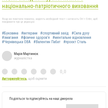
національно-патріотичного виховання
Якщо ви помітили помилку, виділіть необхідний текст і натисніть Ctrl + Enter, щоб
повідомити про це редакцію
#Буковина
#ветерани
#спортивний захід
#Сила духу
#змагання
#фізичне здоров’я
#ментальне відновлення
#Чернівецька ОВА
#Валентин Пабат
#проєкт Сталь
Марія Мартинюк
журналістка
0,0
Авторизуйтесь
, щоб оцінити
Поділіться та підписуйтесь на наші джерела