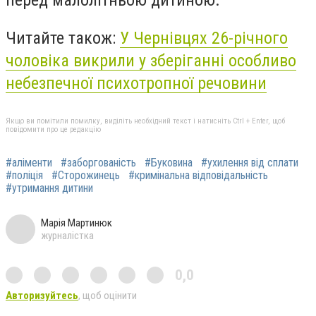
перед малолітньою дитиною.
Читайте також:
У Чернівцях 26-річного
чоловіка викрили у зберіганні особливо
небезпечної психотропної речовини
Якщо ви помітили помилку, виділіть необхідний текст і натисніть Ctrl + Enter, щоб
повідомити про це редакцію
#аліменти
#заборгованість
#Буковина
#ухилення від сплати
#поліція
#Сторожинець
#кримінальна відповідальність
#утримання дитини
Марія Мартинюк
журналістка
0,0
Авторизуйтесь
, щоб оцінити