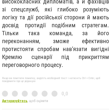
висококласних дипломатів, а й фахівців
зі спецслужб, які глибоко розуміють
логіку та дії російської сторони й мають
досвід протидії подібним стратегам.
Тільки така команда, за його
переконанням, зможе ефективно
протистояти спробам нав’язати вигідні
Кремлю сценарії під прикриттям
переговорного процесу.
Якщо ви помітили помилку, виділіть необхідний текст і натисніть Ctrl + Enter, щоб
повідомити про це редакцію
0,0
Авторизуйтесь
, щоб оцінити