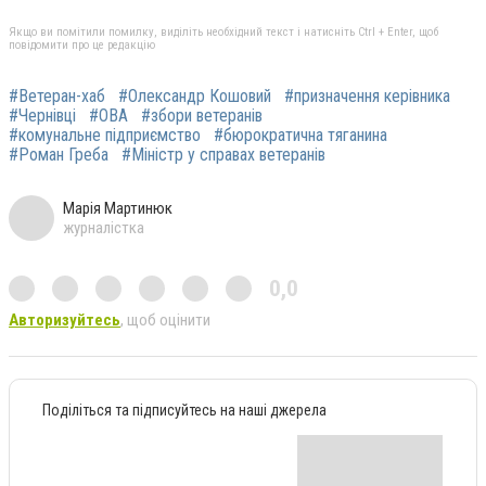
Якщо ви помітили помилку, виділіть необхідний текст і натисніть Ctrl + Enter, щоб
повідомити про це редакцію
#Ветеран-хаб
#Олександр Кошовий
#призначення керівника
#Чернівці
#ОВА
#збори ветеранів
#комунальне підприємство
#бюрократична тяганина
#Роман Греба
#Міністр у справах ветеранів
Марія Мартинюк
журналістка
0,0
Авторизуйтесь
, щоб оцінити
Поділіться та підписуйтесь на наші джерела