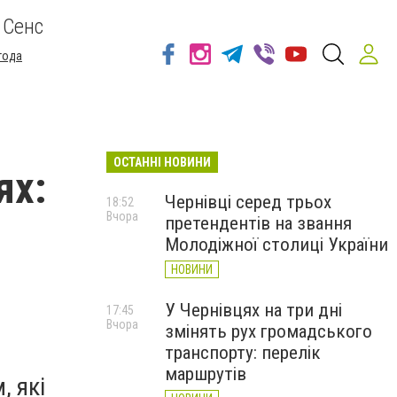
 Сенс
года
ОСТАННІ НОВИНИ
ях:
Чернівці серед трьох
18:52
Вчора
претендентів на звання
Молодіжної столиці України
НОВИНИ
У Чернівцях на три дні
17:45
Вчора
змінять рух громадського
транспорту: перелік
маршрутів
, які