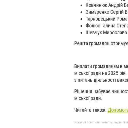
Ковчинюк Андрій 
Зимаренко Сергій 
Тарновецький Рома
Фолюс Галина Степ
Шевчук Мирослава 
Решта громадян отримує д
Виплати громадянам в м
міської ради на 2025 рік
з питань діяльності вико
Рішення набуває чинност
міської ради.
Читайте також:
Допомога
Якщо ви помітили помилку, виділіть нео