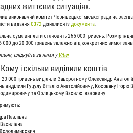
адних життєвих ситуаціях.
ив виконавчий комітет Чернівецької міської ради на засіда
лісти видання
0372
дізналися із
документа
.
альна сума виплати становить 265 000 гривень. Розмір інди
6 000 до 20 000 гривень залежно від конкретних вимог заяв
новин, слідкуйте за нами у
Viber
Кому і скільки виділили коштів
і 20 000 гривень виділили Заворотному Олександр Анатолі
нь виділили Гуцулу Віталію Анатолійовичу, Косовану Ігорю 
одимировичу та Орлецькому Василю Івановичу.
тримують:
ра Павлівна
 Василівна
 Володимирович