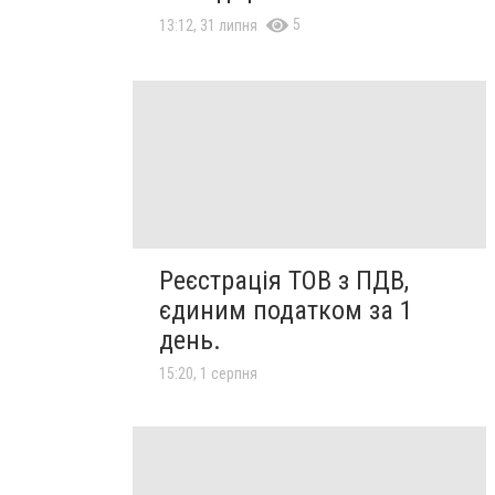
5
13:12, 31 липня
Реєстрація ТОВ з ПДВ,
єдиним податком за 1
день.
15:20, 1 серпня