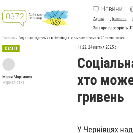
Новини
Афіша
Дозвілля
Звіт про прозорість JT
Головна
Соціальна підтримка в Чернівцях: хто може отримати 20 тисяч гривень
11:22, 24 квітня 2025 р.
СТАТТІ
Соціальн
хто може
Марія Мартинюк
журналістка
гривень
У Чернівцях над