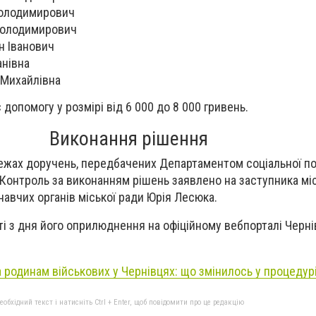
Володимирович
Володимирович
н Іванович
анівна
Михайлівна
опомогу у розмірі від 6 000 до 8 000 гривень.
Виконання рішення
ежах доручень, передбачених Департаментом соціальної по
. Контроль за виконанням рішень заявлено на заступника мі
навчих органів міської ради Юрія Лесюка.
і з дня його оприлюднення на офіційному вебпорталі Черні
 родинам військових у Чернівцях: що змінилось у процедур
бхідний текст і натисніть Ctrl + Enter, щоб повідомити про це редакцію