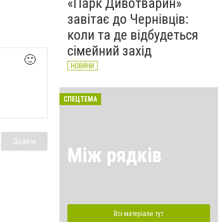
«Парк Дивотварин»
завітає до Чернівців:
коли та де відбудеться
сімейний захід
🙂
НОВИНИ
СПЕЦТЕМА
Додати
Між рядків
Всі матеріали тут