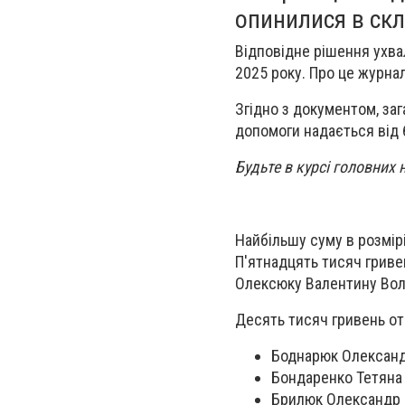
опинилися в скл
Відповідне рішення ухвал
2025 року. Про це журна
Згідно з документом, заг
допомоги надається від 
Будьте в курсі головних 
Найбільшу суму в розмір
П'ятнадцять тисяч гриве
Олексюку Валентину Вол
Десять тисяч гривень о
Боднарюк Олександ
Бондаренко Тетяна
Брилюк Олександр