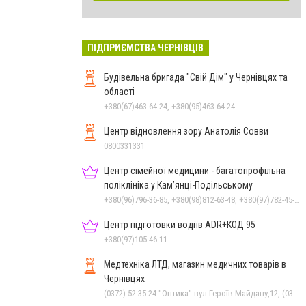
ПІДПРИЄМСТВА ЧЕРНІВЦІВ
Будівельна бригада "Свій Дім" у Чернівцях та
області
+380(67)463-64-24, +380(95)463-64-24
Центр відновлення зору Анатолія Совви
0800331331
Центр сімейної медицини - багатопрофільна
поліклініка у Кам’янці-Подільському
+380(96)796-36-85, +380(98)812-63-48, +380(97)782-45-70
Центр підготовки водіїв ADR+КОД 95
+380(97)105-46-11
Медтехніка ЛТД, магазин медичних товарів в
Чернівцях
(0372) 52 35 24 "Оптика" вул.Героїв Майдану,12, (0372) 52 01 48 "Оптика" вул. Головна,29, (0372) 52 54 50 "Медтехніка" вул.Головна,16, (050) 399 21 11 торговий зал по вул.Героїв Майдану, (0372) 55-56-16