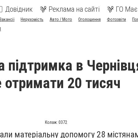
Довідник
Реклама на сайті
ГО Має
Вакансії
Нерухомість
Авто / Мото
Оголошення
Фотозвіти
По
I
а підтримка в Чернівц
 отримати 20 тисяч
Колаж: 0372
али матеріальну допомогу 28 містянам