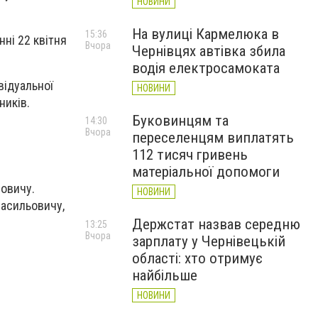
НОВИНИ
На вулиці Кармелюка в
15:36
нні 22 квітня
Вчора
Чернівцях автівка збила
водія електросамоката
відуальної
НОВИНИ
ників.
Буковинцям та
14:30
Вчора
переселенцям виплатять
112 тисяч гривень
матеріальної допомоги
йовичу.
НОВИНИ
Васильовичу,
Держстат назвав середню
13:25
Вчора
зарплату у Чернівецькій
області: хто отримує
найбільше
НОВИНИ