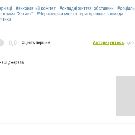
рнівці
#виконавчий комітет
#складні життєві обставини
#соціаль
рограма "Захист"
#Чернівецька міська територіальна громада
літики
0,0
Оцініть першим
Авторизуйтесь
, щоб
 наші джерела