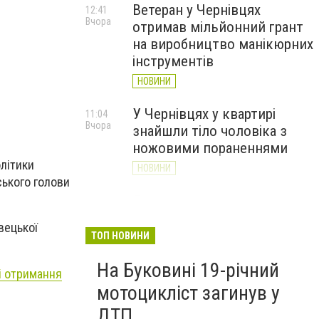
Ветеран у Чернівцях
12:41
Вчора
отримав мільйонний грант
на виробництво манікюрних
інструментів
НОВИНИ
У Чернівцях у квартирі
11:04
Вчора
знайшли тіло чоловіка з
ножовими пораненнями
літики
НОВИНИ
ського голови
Дністер стрімко міліє: у
10:31
Вчора
Хотині попереджають про
вецької
критичну ситуацію з водою
ТОП НОВИНИ
(ФОТО)
На Буковині 19-річний
і отримання
НОВИНИ
мотоцикліст загинув у
ДТП