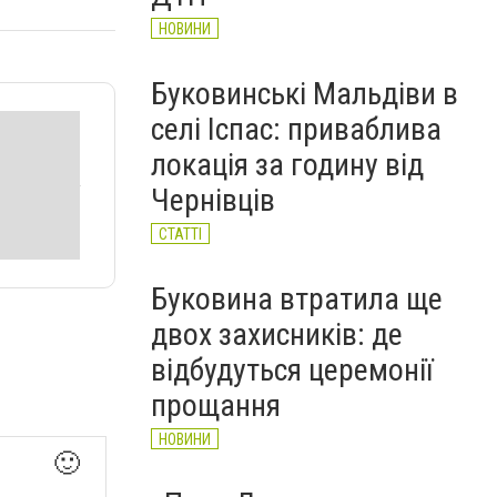
НОВИНИ
Буковинські Мальдіви в
селі Іспас: приваблива
локація за годину від
Чернівців
СТАТТІ
Буковина втратила ще
двох захисників: де
відбудуться церемонії
прощання
НОВИНИ
🙂