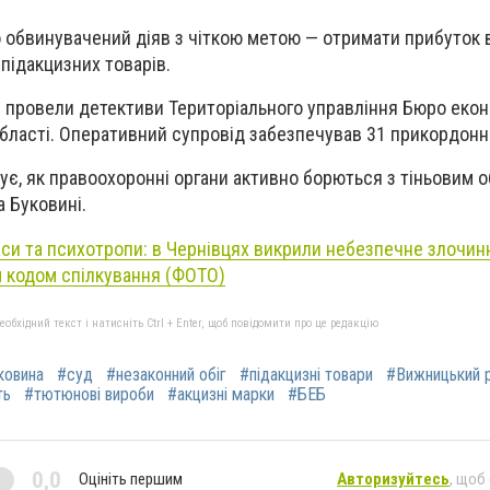
 обвинувачений діяв з чіткою метою — отримати прибуток ві
підакцизних товарів.
 провели детективи Територіального управління Бюро екон
області. Оперативний супровід забезпечував 31 прикордонни
є, як правоохоронні органи активно борються з тіньовим о
а Буковині.
си та психотропи: в Чернівцях викрили небезпечне злочин
м кодом спілкування (ФОТО)
бхідний текст і натисніть Ctrl + Enter, щоб повідомити про це редакцію
ковина
#суд
#незаконний обіг
#підакцизні товари
#Вижницький 
ть
#тютюнові вироби
#акцизні марки
#БЕБ
0,0
Оцініть першим
Авторизуйтесь
, щоб