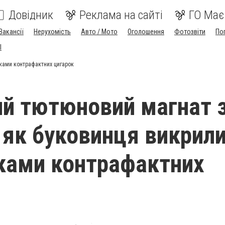
Довідник
Реклама на сайті
ГО Має
Вакансії
Нерухомість
Авто / Мото
Оголошення
Фотозвіти
По
I
чками контрафактних цигарок
ий тютюновий магнат 
 як буковинця викрили
ками контрафактних