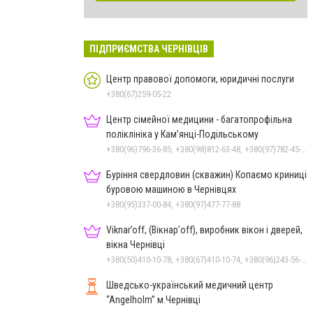
ПІДПРИЄМСТВА ЧЕРНІВЦІВ
Центр правової допомоги, юридичні послуги
+380(67)259-05-22
Центр сімейної медицини - багатопрофільна
поліклініка у Кам’янці-Подільському
+380(96)796-36-85, +380(98)812-63-48, +380(97)782-45-70
Буріння свердловин (скважин) Копаємо криниці
буровою машиною в Чернівцях
+380(95)337-00-84, +380(97)477-77-88
Viknar’off, (Вікнар’off), виробник вікон і дверей,
вікна Чернівці
+380(50)410-10-78, +380(67)410-10-74, +380(96)243-56-96, +380(50)678-50-97
Шведсько-український медичний центр
“Angelholm” м.Чернівці