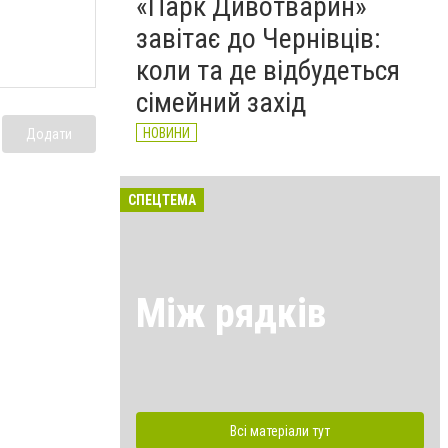
«Парк Дивотварин»
завітає до Чернівців:
коли та де відбудеться
сімейний захід
НОВИНИ
Додати
СПЕЦТЕМА
Між рядків
Всі матеріали тут