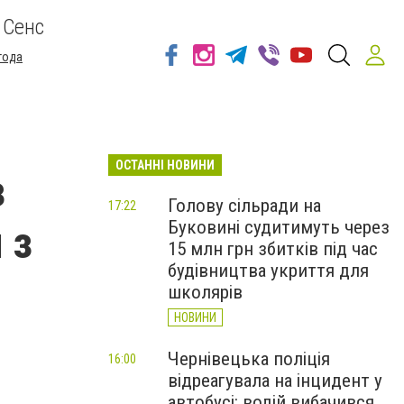
 Сенс
года
ОСТАННІ НОВИНИ
з
Голову сільради на
17:22
Буковині судитимуть через
 з
15 млн грн збитків під час
будівництва укриття для
школярів
НОВИНИ
Чернівецька поліція
16:00
відреагувала на інцидент у
автобусі: водій вибачився