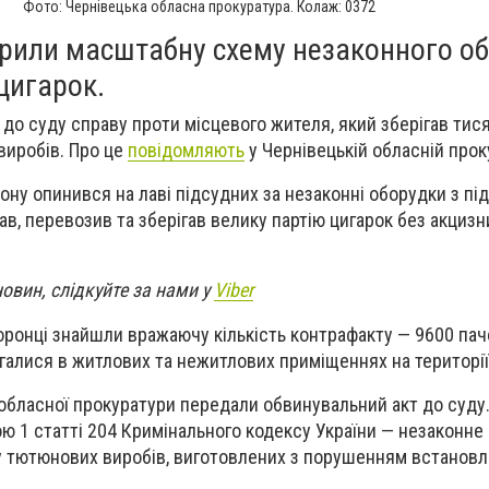
Фото: Чернівецька обласна прокуратура. Колаж: 0372
крили масштабну схему незаконного об
цигарок.
до суду справу проти місцевого жителя, який зберігав тися
виробів. Про це
повідомляють
у Чернівецькій обласній прок
ну опинився на лаві підсудних за незаконні оборудки з пі
ав, перевозив та зберігав велику партію цигарок без акциз
новин, слідкуйте за нами у
Viber
оронці знайшли вражаючу кількість контрафакту — 9600 па
ігалися в житлових та нежитлових приміщеннях на території
обласної прокуратури передали обвинувальний акт до суду.
ю 1 статті 204 Кримінального кодексу України — незаконне
у тютюнових виробів, виготовлених з порушенням встанов