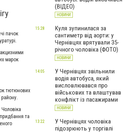
(ВІДЕО)
ігу
НОВИНИ
Куля зупинилася за
15:28
чі пачок
сантиметр від аорти: у
уратурі.
Чернівцях врятували 35-
річного чоловіка (ФОТО)
дакцизними
НОВИНИ
них марок
У Чернівцях звільнили
14:05
водія автобуса, який
висловлювався про
чок тютюнових
військових та влаштував
 району.
конфлікт із пасажирами
НОВИНИ
 Чоловіка
 придбання та
У Чернівцях чоловіка
13:22
леного
підозрюють у торгівлі