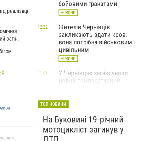
бойовими гранатами
д реалізації
НОВИНИ
Жителів Чернівців
12:22
омічної
закликають здати кров:
й загін.
вона потрібна військовим і
цивільним
бігом
НОВИНИ
не
У Чернівцях зафіксували
11:01
новий температурний
рекорд з 2017 року
НОВИНИ
ТОП НОВИНИ
район
Через спеку у Чернівецькій
10:06
На Буковині 19-річний
області обмежили рух
великовагового транспорту
мотоцикліст загинув у
НОВИНИ
ДТП
 оцінити