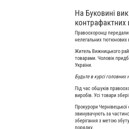
На Буковині ви
контрафактних 
Правоохоронці передали 
нелегальних тютюнових 
Житель Вижницького райо
товарами. Чоловік придб
України.
Будьте в курсі головних 
Під час обшуків правоох
виробів. Усі товари збер
Прокурори Чернівецької 
звинувачують за частино
зберігання з метою збут
порядку.