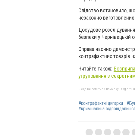
Слідство встановило, що
незаконно виготовлених 
Досудове розслідування
безпеки у Чернівецькій 
Справа наочно демонстру
контрафактних товарів н
Читайте також:
Боєприпа
угруповання з секретни
Якщо ви помітили помилку, виділіть нео
#контрафактні цигарки
#Бу
#кримінальна відповідальніс