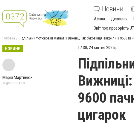
Новини
Афіша
Дозвілля
Звіт про прозорість JT
Головна
Підпільний тютюновий магнат з Вижниці: як буковинця викрили з 9600 па
17:30, 24 квітня 2025 р.
НОВИНИ
Підпільн
Вижниці:
Марія Мартинюк
журналістка
9600 пач
цигарок