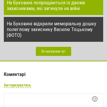
На Буковині попрощаються із двома
захисниками, які загинули на війні
На Буковині відкрили меморіальну дошку
полеглому захиснику Василю Тоцькому
(ФОТО)
Всі матеріали тут
Коментарі
Авторизуватись
🙂