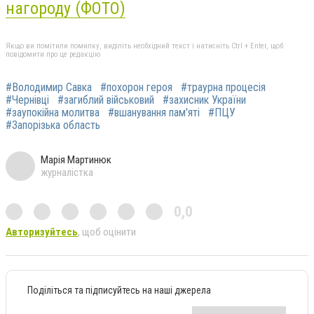
нагороду (ФОТО)
Якщо ви помітили помилку, виділіть необхідний текст і натисніть Ctrl + Enter, щоб
повідомити про це редакцію
#Володимир Савка
#похорон героя
#траурна процесія
#Чернівці
#загиблий військовий
#захисник України
#заупокійна молитва
#вшанування пам'яті
#ПЦУ
#Запорізька область
Марія Мартинюк
журналістка
0,0
Авторизуйтесь
, щоб оцінити
Поділіться та підписуйтесь на наші джерела