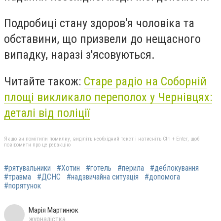
Подробиці стану здоров'я чоловіка та
обставини, що призвели до нещасного
випадку, наразі з'ясовуються.
Читайте також:
Старе радіо на Соборній
площі викликало переполох у Чернівцях:
деталі від поліції
Якщо ви помітили помилку, виділіть необхідний текст і натисніть Ctrl + Enter, щоб
повідомити про це редакцію
#рятувальники
#Хотин
#готель
#перила
#деблокування
#травма
#ДСНС
#надзвичайна ситуація
#допомога
#порятунок
Марія Мартинюк
журналістка