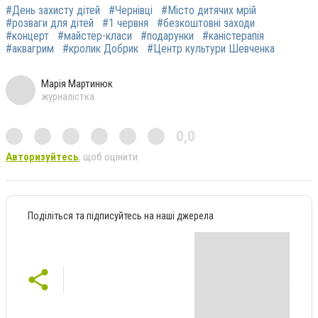
#День захисту дітей
#Чернівці
#Місто дитячих мрій
#розваги для дітей
#1 червня
#безкоштовні заходи
#концерт
#майстер-класи
#подарунки
#каністерапія
#аквагрим
#кролик Добрик
#Центр культури Шевченка
Марія Мартинюк
журналістка
0,0
Авторизуйтесь
, щоб оцінити
Поділіться та підписуйтесь на наші джерела