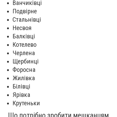
Ванчиківці
Подвірне
Стальнівці
Несвоя
Балківці
Котелево
Черлена
Щербинці
Форосна
Жилівка
Білівці
Ярівка
Крутеньки
Що потрібно зробити мешканцям