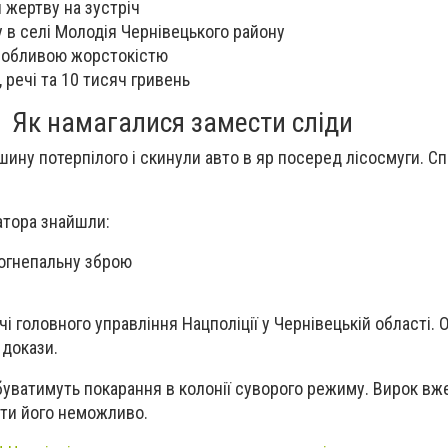
 жертву на зустріч
 в селі Молодія Чернівецького району
особливою жорстокістю
 речі та 10 тисяч гривень
Як намагалися замести сліди
шину потерпілого і скинули авто в яр посеред лісосмуги. С
затора знайшли:
огнепальну зброю
і головного управління Нацполіції у Чернівецькій області.
 докази.
буватимуть покарання в колонії суворого режиму. Вирок вж
ити його неможливо.