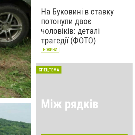
На Буковині в ставку
потонули двоє
чоловіків: деталі
трагедії (ФОТО)
НОВИНИ
СПЕЦТЕМА
Між рядків