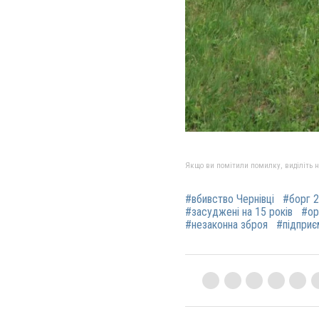
Якщо ви помітили помилку, виділіть нео
#вбивство Чернівці
#борг 2
#засуджені на 15 років
#ор
#незаконна зброя
#підприє