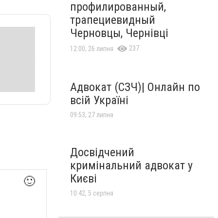
профилированный,
трапециевидный
Черновцы, Чернівці
237
12:00, 26 липня
Адвокат (СЗЧ)| Онлайн по
всій Україні
09:53, 27 липня
Досвідчений
кримінальний адвокат у
Києві
🙂
10:42, 5 серпня