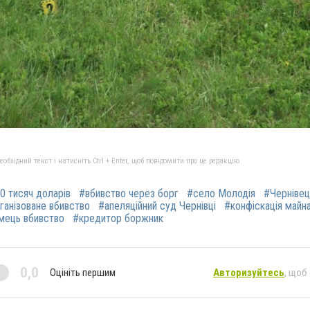
бхідний текст і натисніть Ctrl + Enter, щоб повідомити про це редакцію
0 тисяч доларів
#вбивство через борг
#село Молодія
#Чернівец
ганізоване вбивство
#апеляційний суд Чернівці
#конфіскація майн
мець вбивство
#кредитор боржник
0,0
Оцініть першим
Авторизуйтесь
, щоб