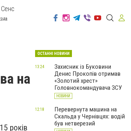
 Сенс
года
ОСТАННІ НОВИНИ
Захисник із Буковини
13:24
Денис Прокопів отримав
ва на
«Золотий хрест»
Головнокомандувача ЗСУ
НОВИНИ
Перевернута машина на
12:18
Скальда у Чернівцях: водій
був нетверезий
15 років