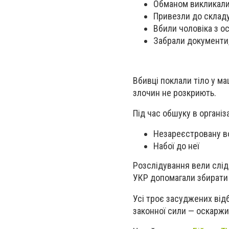
Обманом викликали
Привезли до складу
Вбили чоловіка з 
Забрали документи,
Вбивці поклали тіло у ма
злочин не розкриють.
Під час обшуку в органі
Незареєстровану в
Набої до неї
Розслідування вели слідч
УКР допомагали збирати
Усі троє засуджених від
законної сили — оскарж