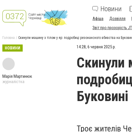
Новини
Афіша
Дозвілля
Звіт про прозорість JT
Головна
Скинули машину з тілом у яр: подробиці резонансного вбивства на Букови
14:28, 6 червня 2025 р.
НОВИНИ
Скинули 
подробиц
Марія Мартинюк
журналістка
Буковині
Троє жителів Че