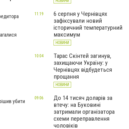
НОВИНИ
6 серпня у Чернівцях
11:19
кредитора
зафіксували новий
історичний температурний
максимум
магалися
НОВИНИ
Тарас Скінтей загинув,
10:04
захищаючи Україну: у
Чернівцях відбудеться
прощання
НОВИНИ
До 14 тисяч доларів за
09:06
ирішив убити
втечу: на Буковині
затримали організатора
схеми переправлення
чоловіків