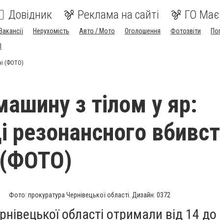
Довідник
Реклама на сайті
ГО Має
Вакансії
Нерухомість
Авто / Мото
Оголошення
Фотозвіти
По
I
ні (ФОТО)
машину з тілом у яр:
і резонансного вбивст
 (ФОТО)
Фото: прокуратура Чернівецької області. Дизайн: 0372
рнівецької області отримали від 14 до 