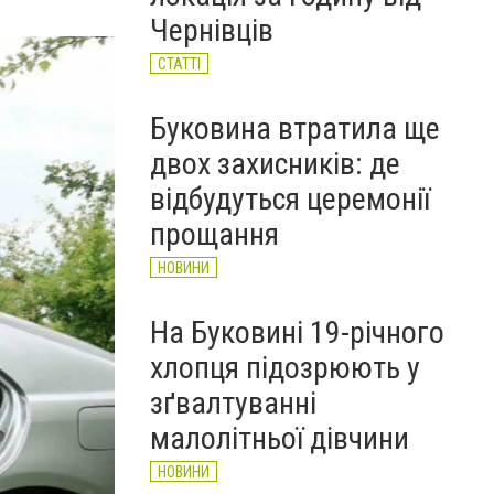
річного чоловіка (ФОТО)
Чернівців
НОВИНИ
СТАТТІ
Буковина втратила ще
двох захисників: де
відбудуться церемонії
прощання
НОВИНИ
На Буковині 19-річного
хлопця підозрюють у
зґвалтуванні
малолітньої дівчини
НОВИНИ