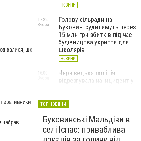
НОВИНИ
Голову сільради на
17:22
Вчора
Буковині судитимуть через
15 млн грн збитків під час
будівництва укриття для
школярів
подівалися, що
НОВИНИ
Чернівецька поліція
16:00
Вчора
відреагувала на інцидент у
автобусі: водій вибачився
(ВІДЕО)
 Оперативники
ТОП НОВИНИ
НОВИНИ
Буковинські Мальдіви в
Куля зупинилася за
15:28
е набрав
Вчора
сантиметр від аорти: у
селі Іспас: приваблива
Чернівцях врятували 35-
локація за годину від