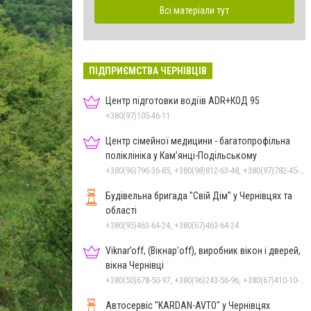
Всі матеріали тут
ПІДПРИЄМСТВА ЧЕРНІВЦІВ
Центр підготовки водіїв ADR+КОД 95
+380(97)105-46-11
Центр сімейної медицини - багатопрофільна
поліклініка у Кам’янці-Подільському
+380(96)796-36-85, +380(98)812-63-48, +380(97)782-45-70
Будівельна бригада "Свій Дім" у Чернівцях та
області
+380(95)463-64-24, +380(67)463-64-24
Viknar’off, (Вікнар’off), виробник вікон і дверей,
вікна Чернівці
+380(50)678-50-97, +380(96)243-56-96, +380(67)410-10-74, +380(50)410-10-78
Автосервіс "KARDAN-AVTO" у Чернівцях