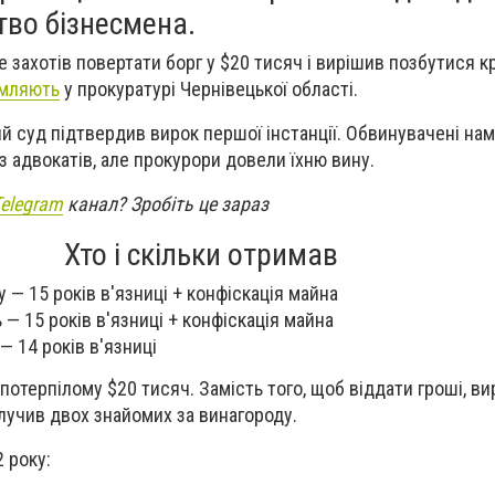
тво бізнесмена.
е захотів повертати борг у $20 тисяч і вирішив позбутися 
омляють
у прокуратурі Чернівецької області.
й суд підтвердив вирок першої інстанції. Обвинувачені на
 адвокатів, але прокурори довели їхню вину.
Telegram
канал? Зробіть це зараз
Хто і скільки отримав
 — 15 років в'язниці + конфіскація майна
— 15 років в'язниці + конфіскація майна
— 14 років в'язниці
потерпілому $20 тисяч. Замість того, щоб віддати гроші, в
лучив двох знайомих за винагороду.
 року: