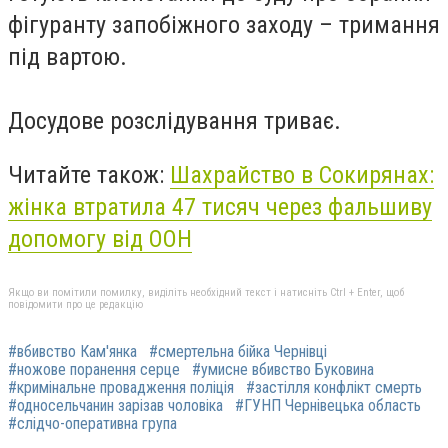
фігуранту запобіжного заходу – тримання
під вартою.
Досудове розслідування триває.
Читайте також:
Шахрайство в Сокирянах:
жінка втратила 47 тисяч через фальшиву
допомогу від ООН
Якщо ви помітили помилку, виділіть необхідний текст і натисніть Ctrl + Enter, щоб
повідомити про це редакцію
#вбивство Кам'янка
#смертельна бійка Чернівці
#ножове поранення серце
#умисне вбивство Буковина
#кримінальне провадження поліція
#застілля конфлікт смерть
#односельчанин зарізав чоловіка
#ГУНП Чернівецька область
#слідчо-оперативна група