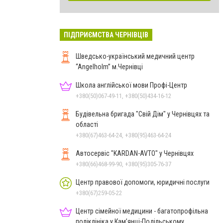
ПІДПРИЄМСТВА ЧЕРНІВЦІВ
Шведсько-український медичний центр
“Angelholm” м.Чернівці
Школа англійської мови Профі-Центр
+380(50)067-49-11, +380(50)434-16-12
Будівельна бригада "Свій Дім" у Чернівцях та
області
+380(67)463-64-24, +380(95)463-64-24
Автосервіс "KARDAN-AVTO" у Чернівцях
+380(66)468-99-90, +380(95)305-76-37
Центр правової допомоги, юридичні послуги
+380(67)259-05-22
Центр сімейної медицини - багатопрофільна
поліклініка у Кам’янці-Подільському