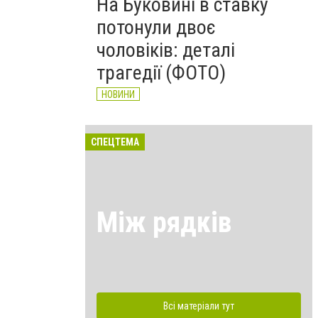
На Буковині в ставку
потонули двоє
чоловіків: деталі
трагедії (ФОТО)
НОВИНИ
СПЕЦТЕМА
Між рядків
Всі матеріали тут