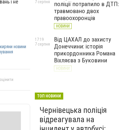
ань і не
7 серпня
поліції потрапило в ДТП:
травмовано двох
правоохоронців
НОВИНИ
Від ЦАХАЛ до захисту
17:19
7 серпня
Донеччини: історія
киряни новини
нування
прикордонника Романа
Віхляєва з Буковини
НОВИНИ
 оцінити
У парку Шевченка в
16:20
7 серпня
Чернівцях встановили
водяні арки для
ТОП НОВИНИ
охолодження
Чернівецька поліція
НОВИНИ
відреагувала на
інцидент у автобусі: