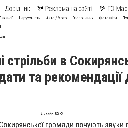
Довідник
Реклама на сайті
ГО Має
Вакансії
Нерухомість
Авто / Мото
Оголошення
Фотозвіти
По
I
елів
і стрільби в Сокирянс
 дати та рекомендації 
Дизайн: 0372
 Сокирянської громади почують звуки п