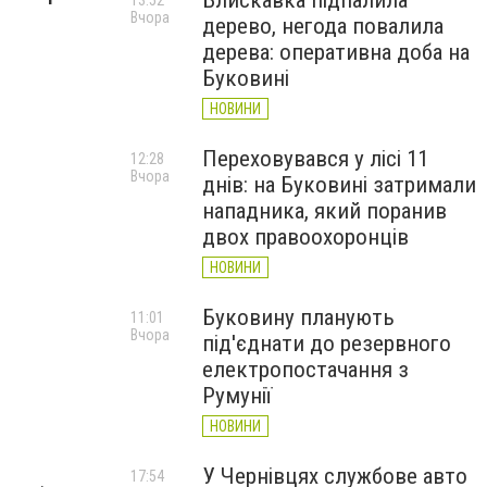
Блискавка підпалила
13:52
Вчора
дерево, негода повалила
дерева: оперативна доба на
Буковині
НОВИНИ
Переховувався у лісі 11
12:28
Вчора
днів: на Буковині затримали
нападника, який поранив
двох правоохоронців
НОВИНИ
Буковину планують
11:01
Вчора
під'єднати до резервного
електропостачання з
Румунії
НОВИНИ
У Чернівцях службове авто
17:54