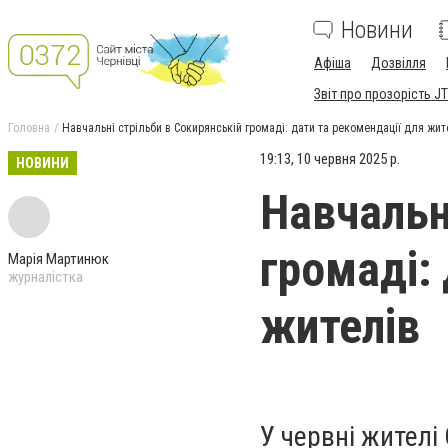
Новини
Афіша
Дозвілля
Звіт про прозорість JT
Головна
Навчальні стрільби в Сокирянській громаді: дати та рекомендації для жит
19:13, 10 червня 2025 р.
НОВИНИ
Навчальн
громаді:
Марія Мартинюк
журналістка
жителів
У червні жителі