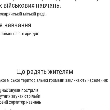
х військових навчань.
окирянській міській раді.
ся навчання
новані на чотири дні:
Що радять жителям
ої міської територіальної громади закликають населення:
д час звуків пострілів
чутних звуках стрільби
овий характер навчань