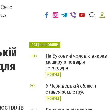
 Сенс
года
ОСТАННІ НОВИНИ
ькій
На Буковині чоловік викрав
11:19
маширу з подвір'я
для
господаря
НОВИНИ
У Чернівецькій області
09:41
стався землетрус
НОВИНИ
острілів