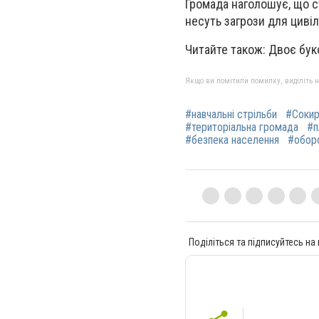
Громада наголошує, що с
несуть загрози для циві
Читайте також:
Двоє бук
Якщо ви помітили помилку, виділіть нео
#навчальні стрільби
#Сокир
#територіальна громада
#п
#безпека населення
#оборо
Поділіться та підписуйтесь на