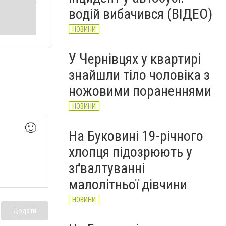
водій вибачився (ВІДЕО)
НОВИНИ
У Чернівцях у квартирі
знайшли тіло чоловіка з
ножовими пораненнями
НОВИНИ
🙂
На Буковині 19-річного
хлопця підозрюють у
зґвалтуванні
малолітньої дівчини
НОВИНИ
Додати