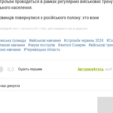
трільби проводяться в рамках регулярних військових тренув
льного населення.
овинців повернулися з російського полону: хто вони
бхідний текст і натисніть Ctrl + Enter, щоб повідомити про це редакцію
янська громада
#військові навчання
#стрільби червень 2024
#Со
ланові навчання
#звуки пострілів
#жителі Сокирян
#військові тре
нні навчання
#Чернівецька область
0,0
Оцініть першим
Авторизуйтесь
, щоб
 наші джерела