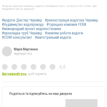
Якщо ви помітили помилку, виділіть необхідний текст і натисніть Ctrl + Enter, щоб
повідомити про це редакцію
#водогін Дністер Чернівці
#реконструкція водогону Чернівці
#будівництво водопроводу
#турецька компанія FEKA
#міжнародний проєкт водопостачання
#прокладка труб Чернівці
#земляні роботи водогін
#COWI консультант
#магістральний водогін
Марія Мартинюк
журналістка
0,0
Авторизуйтесь
, щоб оцінити
Поділіться та підписуйтесь на наші джерела