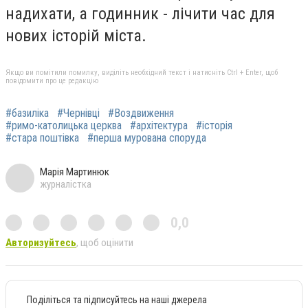
надихати, а годинник - лічити час для
нових історій міста.
Якщо ви помітили помилку, виділіть необхідний текст і натисніть Ctrl + Enter, щоб
повідомити про це редакцію
#базиліка
#Чернівці
#Воздвиження
#римо-католицька церква
#архітектура
#історія
#стара поштівка
#перша мурована споруда
Марія Мартинюк
журналістка
0,0
Авторизуйтесь
, щоб оцінити
Поділіться та підписуйтесь на наші джерела