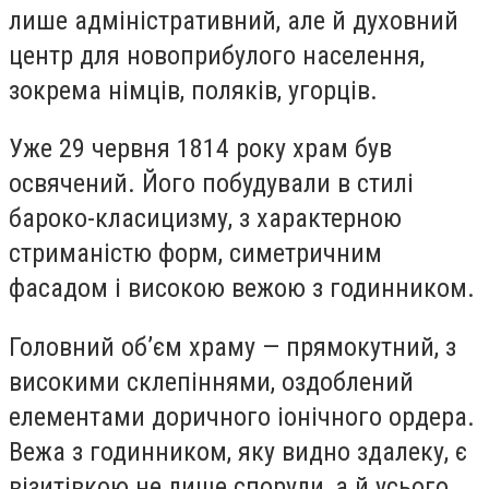
лише адміністративний, але й духовний
центр для новоприбулого населення,
зокрема німців, поляків, угорців.
Уже 29 червня 1814 року храм був
освячений. Його побудували в стилі
бароко-класицизму, з характерною
стриманістю форм, симетричним
фасадом і високою вежою з годинником.
Головний об’єм храму — прямокутний, з
високими склепіннями, оздоблений
елементами доричного іонічного ордера.
Вежа з годинником, яку видно здалеку, є
візитівкою не лише споруди, а й усього