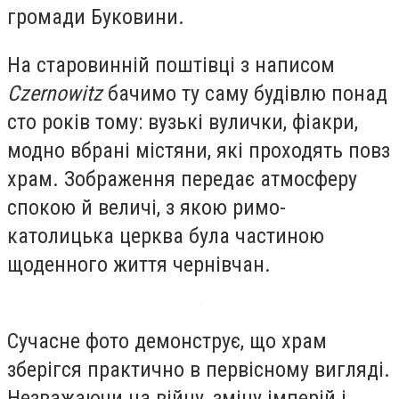
громади Буковини.
На старовинній поштівці з написом
Czernowitz
бачимо ту саму будівлю понад
сто років тому: вузькі вулички, фіакри,
модно вбрані містяни, які проходять повз
храм. Зображення передає атмосферу
спокою й величі, з якою римо-
католицька церква була частиною
щоденного життя чернівчан.
Сучасне фото демонструє, що храм
зберігся практично в первісному вигляді.
Незважаючи на війну, зміну імперій і