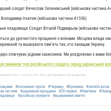
тарший солдат Вячеслав Зеленівський (військова частина А
т Володимир Ігнатюк (військова частина А1556)
альне кладовище Солдат Віталій Подмарьов (військова части
уються до урочистого прощання з воїнами. Місцева влада за
еремоній та вшанувати пам'ять тих, хто захищав Україну.
иро співчуває рідним захисників. Ми розділяємо з вами бі
ях виявили тіло російського солдата серед українських вої
бхідний текст і натисніть Ctrl + Enter, щоб повідомити про це редакцію
бовцями
#поховання героїв
#Чернівці
#Буковина
#загиблі воїни
ові частини
#церемонія прощання
#20 червня
#Кам'янка
#Новод
ладовище
#російські окупанти
#вшанування пам'яті