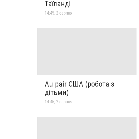
Таїланді
14:45, 2 серпня
Au pair США (робота з
дітьми)
14:45, 2 серпня