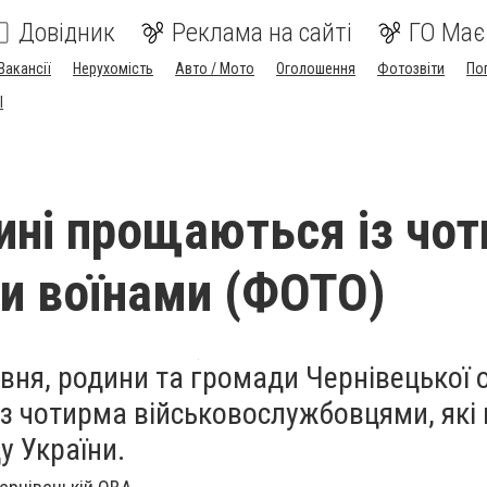
Довідник
Реклама на сайті
ГО Має
Вакансії
Нерухомість
Авто / Мото
Оголошення
Фотозвіти
По
I
ині прощаються із чо
и воїнами (ФОТО)
рвня, родини та громади Чернівецької 
з чотирма військовослужбовцями, які 
у України.