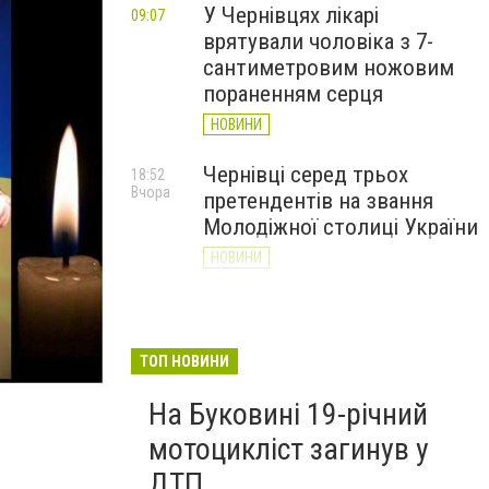
У Чернівцях лікарі
09:07
врятували чоловіка з 7-
сантиметровим ножовим
пораненням серця
НОВИНИ
Чернівці серед трьох
18:52
Вчора
претендентів на звання
Молодіжної столиці України
НОВИНИ
У Чернівцях на три дні
17:45
Вчора
змінять рух громадського
транспорту: перелік
ТОП НОВИНИ
маршрутів
На Буковині 19-річний
НОВИНИ
мотоцикліст загинув у
ДТП