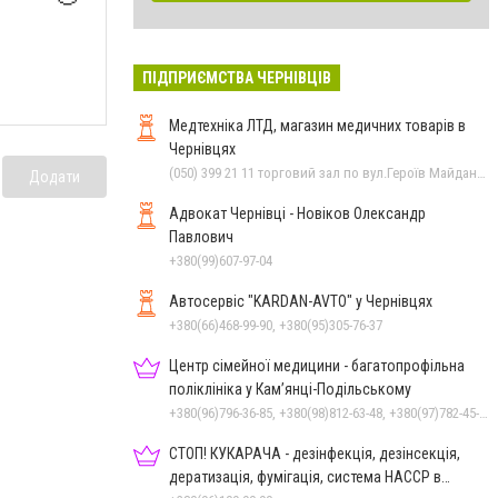
ПІДПРИЄМСТВА ЧЕРНІВЦІВ
Медтехніка ЛТД, магазин медичних товарів в
Чернівцях
(050) 399 21 11 торговий зал по вул.Героїв Майдану, (0372) 52 54 50 "Медтехніка" вул.Головна,16, (0372) 52 01 48 "Оптика" вул. Головна,29, (0372) 52 35 24 "Оптика" вул.Героїв Майдану,12, (0372) 55-56-16
Додати
Адвокат Чернівці - Новіков Олександр
Павлович
+380(99)607-97-04
Автосервіс "KARDAN-AVTO" у Чернівцях
+380(66)468-99-90, +380(95)305-76-37
Центр сімейної медицини - багатопрофільна
поліклініка у Кам’янці-Подільському
+380(96)796-36-85, +380(98)812-63-48, +380(97)782-45-70
СТОП! КУКАРАЧА - дезінфекція, дезінсекція,
дератизація, фумігація, система HACCP в