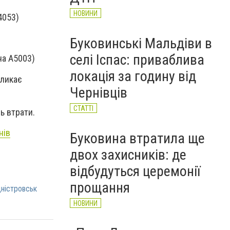
НОВИНИ
4053)
Буковинські Мальдіви в
селі Іспас: приваблива
на А5003)
локація за годину від
кликає
Чернівців
СТАТТІ
ль втрати.
нів
Буковина втратила ще
двох захисників: де
відбудуться церемонії
прощання
ністровськ
НОВИНИ