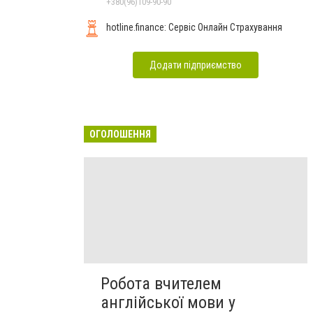
Чернівцях
+380(96)109-90-90
hotline.finance: Сервіс Онлайн Страхування
Додати підприємство
ОГОЛОШЕННЯ
Робота вчителем
англійської мови у