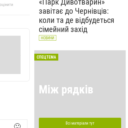
«Парк Дивотварин»
 оцінити
завітає до Чернівців:
коли та де відбудеться
сімейний захід
НОВИНИ
СПЕЦТЕМА
Між рядків
Всі матеріали тут
🙂