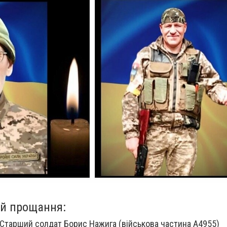
ій прощання:
 Старший солдат Борис Нажига (військова частина А4955)