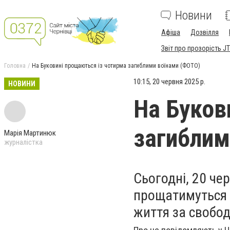
Новини
Афіша
Дозвілля
Звіт про прозорість JT
Головна
На Буковині прощаються із чотирма загиблими воїнами (ФОТО)
10:15, 20 червня 2025 р.
НОВИНИ
На Буков
загиблим
Марія Мартинюк
журналістка
Сьогодні, 20 че
прощатимуться 
життя за свобод