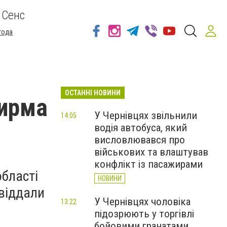
 Сенс
года
ОСТАННІ НОВИНИ
тирма
У Чернівцях звільнили
14:05
водія автобуса, який
висловлювався про
військових та влаштував
конфлікт із пасажирами
області
НОВИНИ
віддали
У Чернівцях чоловіка
13:22
підозрюють у торгівлі
бойовими гранатами