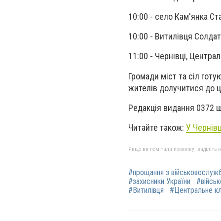
10:00 - село Кам'янка С
10:00 - Витилівця Солда
11:00 - Чернівці, Центр
Громади міст та сіл гот
жителів долучитися до ц
Редакція видання 0372 щ
Читайте також:
У Чернівц
Якщо ви помітили помилку, виділіть нео
#прощання з військовослуж
#захисники України
#військ
#Витилівця
#Центральне к