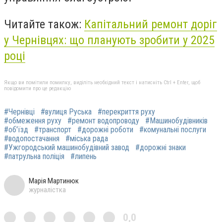
Читайте також:
Капітальний ремонт доріг
у Чернівцях: що планують зробити у 2025
році
Якщо ви помітили помилку, виділіть необхідний текст і натисніть Ctrl + Enter, щоб
повідомити про це редакцію
#Чернівці
#вулиця Руська
#перекриття руху
#обмеження руху
#ремонт водопроводу
#Машинобудівників
#об'їзд
#транспорт
#дорожні роботи
#комунальні послуги
#водопостачання
#міська рада
#Ужгородський машинобудівний завод
#дорожні знаки
#патрульна поліція
#липень
Марія Мартинюк
журналістка
0,0