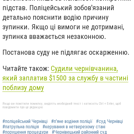
підстав. Поліцейський зобов'язаний
детально пояснити водію причину
зупинки. Якщо ці вимоги не дотримані,
зупинка вважається незаконною.
Постанова суду не підлягає оскарженню.
Читайте також:
Судили чернівчанина,
який заплатив $1500 за службу в частині
поблизу дому
Якщо ви помітили помилку, виділіть необхідний текст і натисніть Ctrl + Enter, щоб
повідомити про це редакцію
#поліцейський Чернівці
#п'яне водіння поліції
#суд Чернівці
#патрульна поліція
#керування в нетверезому стані
#порушення процедури
#Чернівецький районний суд