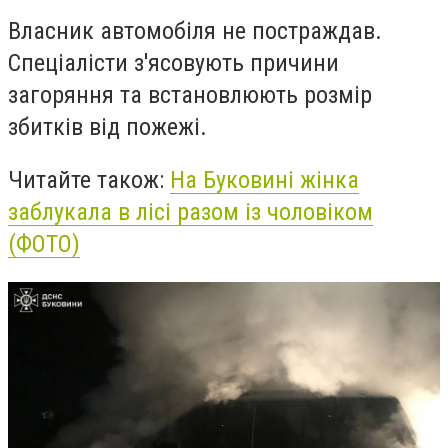
Власник автомобіля не постраждав.
Спеціалісти з'ясовують причини
загоряння та встановлюють розмір
збитків від пожежі.
Читайте також:
На Буковині жінка
заблукала в лісі разом із чоловіком
(ФОТО)