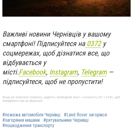
Важливі новини Чернівців у вашому
смартфоні! Підписуйтеся на
0372
у
соцмережах, щоб дізнатися все, що
відбувається у
місті.
Facebook
,
Instagram
,
Telegram
—
підписуйтеся, щоб не пропустити!
Якщо ви помітили помилку, виділіть необхідний текст і натисніть Ctrl + Enter, щоб
повідомити про це редакцію
#пожежа автомобіля Чернівці
#Land Rover загорівся
#загоряння машини
#рятувальники Чернівці
#пошкодження транспорту