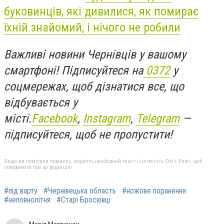
буковинців, які дивилися, як помирає
їхній знайомий, і нічого не робили
Важливі новини Чернівців у вашому
смартфоні! Підписуйтеся на
0372
у
соцмережах, щоб дізнатися все, що
відбувається у
місті.
Facebook
,
Instagram
,
Telegram
—
підписуйтеся, щоб не пропустити!
Якщо ви помітили помилку, виділіть необхідний текст і натисніть Ctrl + Enter, щоб
повідомити про це редакцію
#під варту
#Чернівецька область
#ножове поранення
#неповнолітня
#Старі Бросківці