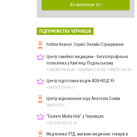
Всі матеріали тут
ПІДПРИЄМСТВА ЧЕРНІВЦІВ
hotline.finance: Сервіс Онлайн Страхування
Центр сімейної медицини - багатопрофільна
поліклініка у Кам’янці-Подільському
+380(96)796-36-85, +380(98)812-63-48, +380(97)782-45-70
Центр підготовки водіїв ADR+КОД 95
+380(97)105-46-11
Центр відновлення зору Анатолія Совви
0800331331
"Eastern Media Hub" у Чернівцях
+38 (050) 426 26 24
Медтехніка ЛТД, магазин медичних товарів в