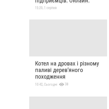
підприємців. Онлайн.
15:20, 1 серпня
Котел на дровах і різному
паливі дерев’яного
походження
38
10:42, Сьогодні