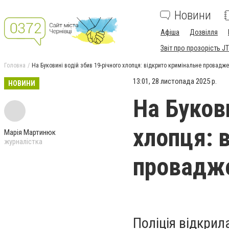
Новини
Афіша
Дозвілля
Звіт про прозорість JT
Головна
На Буковині водій збив 19-річного хлопця: відкрито кримінальне провадж
13:01, 28 листопада 2025 р.
НОВИНИ
На Букови
хлопця: 
Марія Мартинюк
журналістка
провадж
Поліція відкри