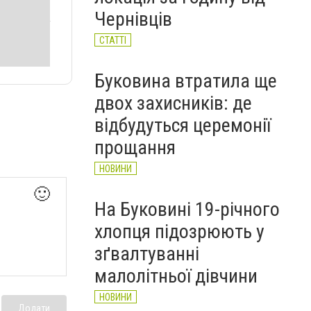
військових та влаштував
Чернівців
конфлікт із пасажирами
НОВИНИ
СТАТТІ
Буковина втратила ще
двох захисників: де
відбудуться церемонії
прощання
НОВИНИ
🙂
На Буковині 19-річного
хлопця підозрюють у
зґвалтуванні
малолітньої дівчини
НОВИНИ
Додати