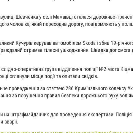
 вулиці Шевченка у селі Мамаївці сталася дорожньо-трансп
ого чоловіка, який переходив дорогу, повідомляють у поліц
еликий Кучурів керував автомобілем Skoda і збив 19-річног
страждалий отримав тілесні ушкодження. Швидка допомога 
 слідчо-оперативна група відділення поліції №2 міста Кіцма
ці оглянули місце події та опитали свідків.
льне провадження за статтею 286 Кримінального кодексу Ук
рання за порушення правил безпеки дорожнього руху водія
ли на штрафмайданчик для проведення експертизи. Поліці
и аварії.