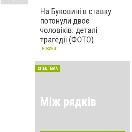
На Буковині в ставку
потонули двоє
чоловіків: деталі
трагедії (ФОТО)
НОВИНИ
СПЕЦТЕМА
Між рядків