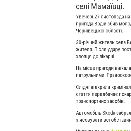
селі Мамаївці.
Увечері 27 листопада на
пригода.Водій збив молод
Чернівецької області.
30-річний житель села В
жителя. Після удару по
хлопця до лікарні.
На місце пригоди виїхала
патрульними. Правоохорон
Слідчі відкрили криміна
стаття передбачає пока
транспортних засобів.
Автомобіль Skoda забра
з'ясовувати всі обставин