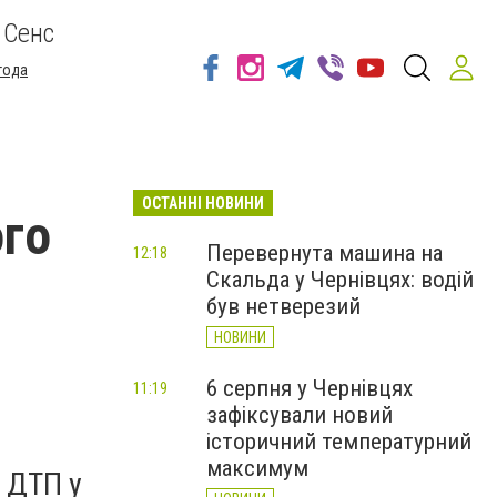
 Сенс
года
ОСТАННІ НОВИНИ
ого
Перевернута машина на
12:18
Скальда у Чернівцях: водій
був нетверезий
НОВИНИ
6 серпня у Чернівцях
11:19
зафіксували новий
історичний температурний
максимум
 ДТП у