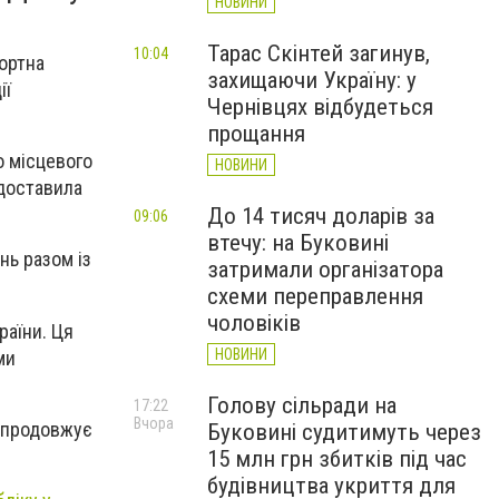
НОВИНИ
Тарас Скінтей загинув,
10:04
ортна
захищаючи Україну: у
ії
Чернівцях відбудеться
прощання
о місцевого
НОВИНИ
доставила
До 14 тисяч доларів за
09:06
втечу: на Буковині
нь разом із
затримали організатора
схеми переправлення
чоловіків
раїни. Ця
НОВИНИ
ми
Голову сільради на
17:22
Вчора
я продовжує
Буковині судитимуть через
15 млн грн збитків під час
будівництва укриття для