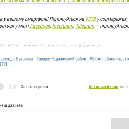
ях затримали палія синагоги: підозрюваний перебуває на об
в у вашому смартфоні! Підписуйтеся на
0372
у соцмережах,
ється у місті.
Facebook
,
Instagram
,
Telegram
— підписуйтеся,
бхідний текст і натисніть Ctrl + Enter, щоб повідомити про це редакцію
пішохода Буковина
#аварія Кіцманський район
#Skoda збила пішох
 ДТП
0,0
Оцініть першим
Авторизуйтесь
, щоб
 наші джерела