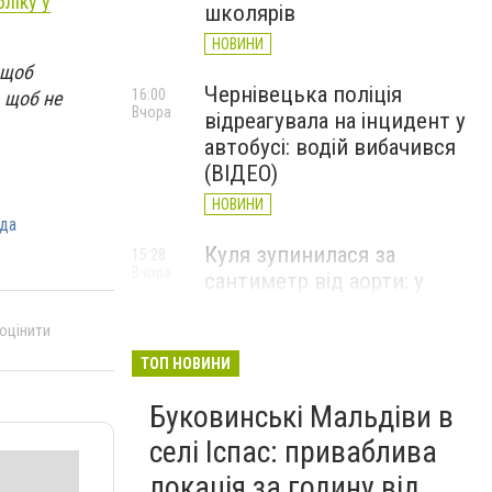
ліку у
школярів
НОВИНИ
 щоб
Чернівецька поліція
16:00
 щоб не
Вчора
відреагувала на інцидент у
автобусі: водій вибачився
(ВІДЕО)
НОВИНИ
ода
Куля зупинилася за
15:28
Вчора
сантиметр від аорти: у
Чернівцях врятували 35-
 оцінити
річного чоловіка (ФОТО)
ТОП НОВИНИ
НОВИНИ
Буковинські Мальдіви в
У Чернівцях звільнили
14:05
Вчора
водія автобуса, який
селі Іспас: приваблива
висловлювався про
локація за годину від