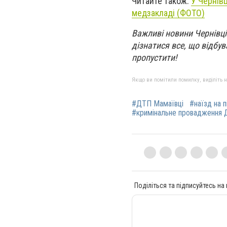
Читайте також:
У Чернівц
медзакладі (ФОТО)
Важливі новини Чернівці
дізнатися все, що відбува
пропустити!
Якщо ви помітили помилку, виділіть нео
#ДТП Мамаївці
#наїзд на 
#кримінальне провадження
Поділіться та підписуйтесь на