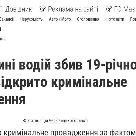
Довідник
Реклама на сайті
ГО Має
Вакансії
Нерухомість
Авто / Мото
Оголошення
Фотозвіти
По
I
ення
ні водій збив 19-річн
відкрито кримінальне
ення
Фото: поліція Чернівецької області
ла кримінальне провадження за фактом