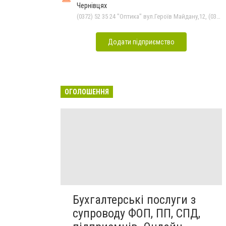
Чернівцях
(0372) 52 35 24 "Оптика" вул.Героїв Майдану,12, (0372) 52 01 48 "Оптика" вул. Головна,29, (0372) 52 54 50 "Медтехніка" вул.Головна,16, (050) 399 21 11 торговий зал по вул.Героїв Майдану, (0372) 55-56-16
Додати підприємство
ОГОЛОШЕННЯ
Бухгалтерські послуги з
супроводу ФОП, ПП, СПД,