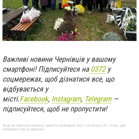
Важливі новини Чернівців у вашому
смартфоні! Підписуйтеся на
0372
у
соцмережах, щоб дізнатися все, що
відбувається у
місті.
Facebook
,
Instagram
,
Telegram
—
підписуйтеся, щоб не пропустити!
Якщо ви помітили помилку, виділіть необхідний текст і натисніть Ctrl + Enter, щоб
повідомити про це редакцію