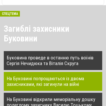
СПЕЦТЕМА
Загиблі захисники
Буковини
Буковина проведе в останню путь воїнів
Сергія Нечидюка та Віталія Скруга
На Буковині попрощаються із двома
захисниками, які загинули на війні
На Буковині відкрили меморіальну дошку
полеглому захиснику Василю Тоцькому