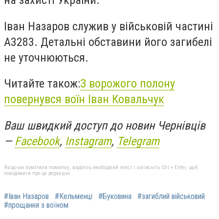
на захисті України.
Іван Назаров служив у військовій частині
А3283. Детальні обставини його загибелі
не уточнюються.
Читайте також:
З ворожого полону
повернувся воїн Іван Ковальчук
Ваш швидкий доступ до новин Чернівців
—
Facebook
,
Instagram
,
Telegram
Якщо ви помітили помилку, виділіть необхідний текст і натисніть Ctrl + Enter, щоб
повідомити про це редакцію
#Іван Назаров
#Кельменці
#Буковина
#загиблий військовий
#прощання з воїном