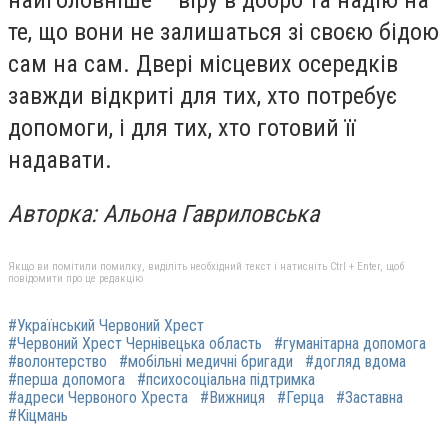
найголовніше – віру в добро та надію на
те, що вони не залишаться зі своєю бідою
сам на сам. Двері місцевих осередків
завжди відкриті для тих, хто потребує
допомоги, і для тих, хто готовий її
надавати.
Авторка: Альона Гавриловська
Якщо ви помітили помилку, виділіть необхідний текст і натисніть Ctrl + Enter, щоб
повідомити про це редакцію
#Український Червоний Хрест
#Червоний Хрест Чернівецька область
#гуманітарна допомога
#волонтерство
#мобільні медичні бригади
#догляд вдома
#перша допомога
#психосоціальна підтримка
#адреси Червоного Хреста
#Вижниця
#Герца
#Заставна
#Кіцмань