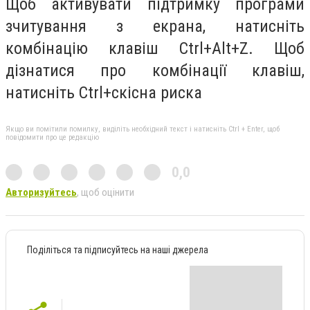
Щоб активувати підтримку програми
зчитування з екрана, натисніть
комбінацію клавіш Ctrl+Alt+Z. Щоб
дізнатися про комбінації клавіш,
натисніть Ctrl+скісна риска
Якщо ви помітили помилку, виділіть необхідний текст і натисніть Ctrl + Enter, щоб
повідомити про це редакцію
0,0
Авторизуйтесь
, щоб оцінити
Поділіться та підписуйтесь на наші джерела