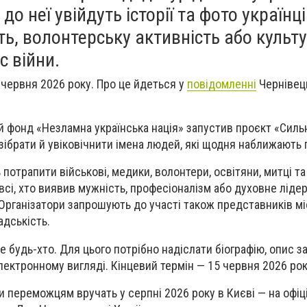
о неї увійдуть історії та фото українців
ь, волонтерську активність або культ
с війни.
червня 2026 року. Про це йдеться у
повідомленні
Чернівець
 фонд «Незламна українська нація» запустив проєкт «Сильн
 зібрати й увіковічнити імена людей, які щодня наближають 
отрапити військові, медики, волонтери, освітяни, митці та
всі, хто виявив мужність, професіоналізм або духовне лідер
Організатори запрошують до участі також представників м
дськість.
будь-хто. Для цього потрібно надіслати біографію, опис за
лектронному вигляді. Кінцевий термін — 15 червня 2026 рок
и переможцям вручать у серпні 2026 року в Києві — на офі