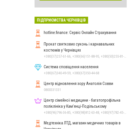
ПІДПРИЄМСТВА ЧЕРНІВЦІВ
hotline.finance: Сервіс Онлайн Страхування
Прокат святкових суконь і карнавальних
костюмів у Чернівцях
+380(37)257-61-66, +380(66)151-88-95, +380(50)255-81-16
Система сповіщення населення
+380(67)340-49-59, +380(67)350-44-68
Центр відновлення зору Анатолія Совви
0800331331
Центр сімейної медицини - багатопрофільна
поліклініка у Кам’янці-Подільському
+380(96)796-36-85, +380(98)812-63-48, +380(97)782-45-70
Медтехніка ЛТД, магазин медичних товарів в
Чернівцях