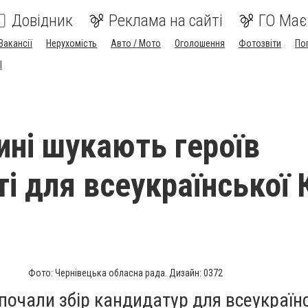
Довідник
Реклама на сайті
ГО Має
Вакансії
Нерухомість
Авто / Мото
Оголошення
Фотозвіти
По
I
ині шукають героїв
ті для всеукраїнської 
Фото: Чернівецька обласна рада. Дизайн: 0372
почали збір кандидатур для всеукраїн