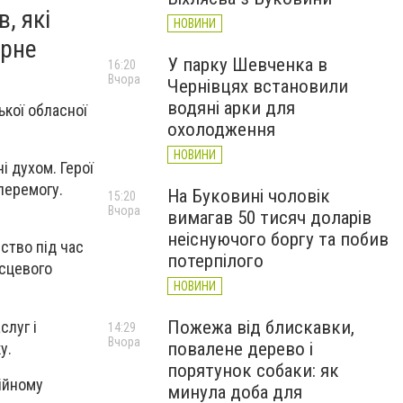
, які
НОВИНИ
урне
У парку Шевченка в
16:20
Вчора
Чернівцях встановили
водяні арки для
кої обласної
охолодження
НОВИНИ
і духом. Герої
перемогу.
На Буковині чоловік
15:20
Вчора
вимагав 50 тисяч доларів
неіснуючого боргу та побив
ство під час
потерпілого
ісцевого
НОВИНИ
Пожежа від блискавки,
слуг і
14:29
Вчора
повалене дерево і
у.
порятунок собаки: як
ційному
минула доба для