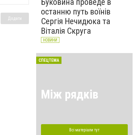
Буковина проведе в
останню путь воїнів
Додати
Сергія Нечидюка та
Віталія Скруга
НОВИНИ
СПЕЦТЕМА
Між рядків
Всі матеріали тут