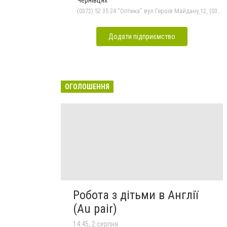
(0372) 52 35 24 "Оптика" вул.Героїв Майдану,12, (0372) 52 01 48 "Оптика" вул. Головна,29, (0372) 52 54 50 "Медтехніка" вул.Головна,16, (050) 399 21 11 торговий зал по вул.Героїв Майдану, (0372) 55-56-16
Додати підприємство
ОГОЛОШЕННЯ
Робота з дітьми в Англії
(Au pair)
14:45, 2 серпня