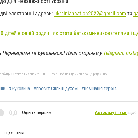
 до Дня Незалежності України.
дві електронні адреси:
ukrainiannation2022@gmail.com
та
ga
10 дітей в одній родині: як стати батьками-вихователями і щ
з Чернівцями та Буковиною! Наші сторінки у
Telegram
,
Insta
бхідний текст і натисніть Ctrl + Enter, щоб повідомити про це редакцію
їни
#Буковина
#проєкт Сильні духом
#номінація героїв
0,0
Оцініть першим
Авторизуйтесь
, щоб
 наші джерела