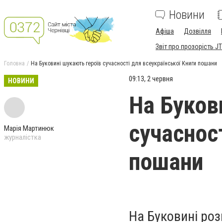
Новини
Афіша
Дозвілля
Звіт про прозорість JT
Головна
На Буковині шукають героїв сучасності для всеукраїнської Книги пошани
09:13, 2 червня
НОВИНИ
На Буков
сучаснос
Марія Мартинюк
журналістка
пошани
На Буковині роз