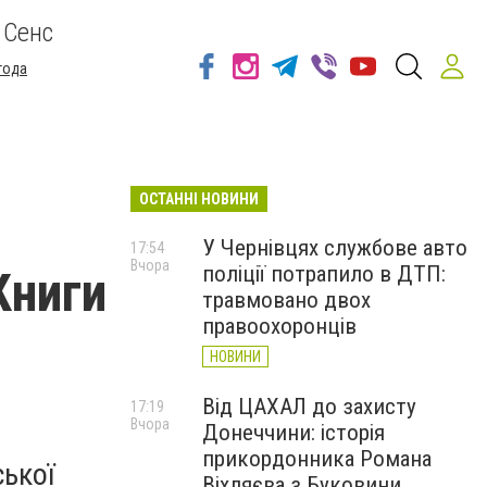
 Сенс
года
ОСТАННІ НОВИНИ
У Чернівцях службове авто
17:54
Вчора
поліції потрапило в ДТП:
Книги
травмовано двох
правоохоронців
НОВИНИ
Від ЦАХАЛ до захисту
17:19
Вчора
Донеччини: історія
прикордонника Романа
ської
Віхляєва з Буковини