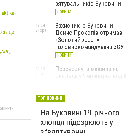
рятувальників Буковини
НОВИНИ
laktika-
Захисник із Буковини
13:24
Вчора
о за це
Денис Прокопів отримав
«Золотий хрест»
Головнокомандувача ЗСУ
gram
,
НОВИНИ
Перевернута машина на
12:18
Вчора
Скальда у Чернівцях: водій
був нетверезий
НОВИНИ
ТОП НОВИНИ
6 серпня у Чернівцях
11:19
 оцінити
Вчора
На Буковині 19-річного
зафіксували новий
історичний температурний
хлопця підозрюють у
максимум
зґвалтуванні