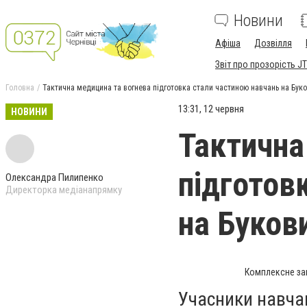
Новини
Афіша
Дозвілля
Звіт про прозорість JT
Головна
Тактична медицина та вогнева підготовка стали частиною навчань на Бук
13:31, 12 червня
НОВИНИ
Тактична
підготов
Олександра Пилипенко
Директорка медіанапрямку
на Буков
Комплексне зан
Учасники навча