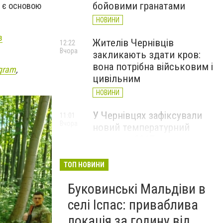
бойовими гранатами
и є основою
НОВИНИ
з
Жителів Чернівців
12:22
Вчора
закликають здати кров:
вона потрібна військовим і
gram
,
цивільним
НОВИНИ
У Чернівцях зафіксували
11:01
Вчора
новий температурний
рекорд з 2017 року
НОВИНИ
ТОП НОВИНИ
Через спеку у Чернівецькій
10:06
Вчора
Буковинські Мальдіви в
області обмежили рух
великовагового транспорту
селі Іспас: приваблива
НОВИНИ
локація за годину від