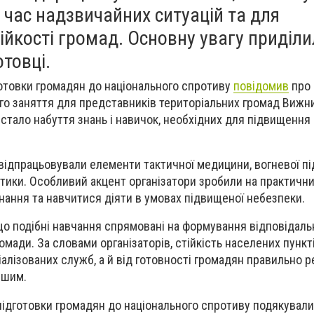
 час надзвичайних ситуацій та для
ійкості громад. Основну увагу приділ
отовці.
отовки громадян до національного спротиву
повідомив
про 
го заняття для представників територіальних громад Вижн
стало набуття знань і навичок, необхідних для підвищення
 відпрацьовували елементи тактичної медицини, вогневої пі
ктики. Особливий акцент організатори зробили на практичних
нання та навчитися діяти в умовах підвищеної небезпеки.
що подібні навчання спрямовані на формування відповідаль
омади. За словами організаторів, стійкість населених пункт
алізованих служб, а й від готовності громадян правильно р
ншим.
підготовки громадян до національного спротиву подякували