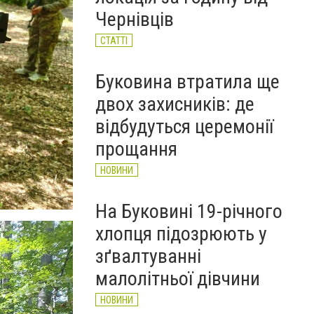
Чернівців
СТАТТІ
Буковина втратила ще
двох захисників: де
відбудуться церемонії
прощання
НОВИНИ
На Буковині 19-річного
хлопця підозрюють у
зґвалтуванні
малолітньої дівчини
НОВИНИ