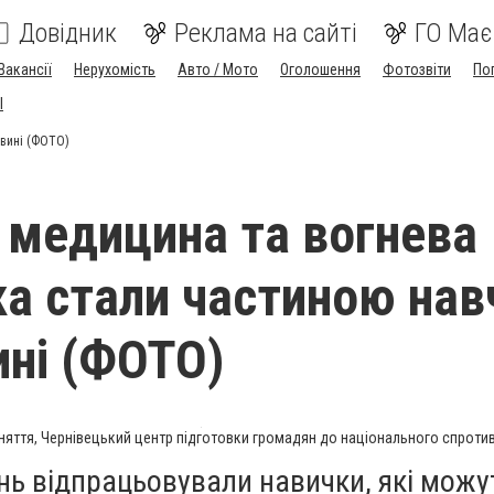
Довідник
Реклама на сайті
ГО Має
Вакансії
Нерухомість
Авто / Мото
Оголошення
Фотозвіти
По
I
овині (ФОТО)
 медицина та вогнева
ка стали частиною нав
ині (ФОТО)
яття, Чернівецький центр підготовки громадян до національного спроти
нь відпрацьовували навички, які можу