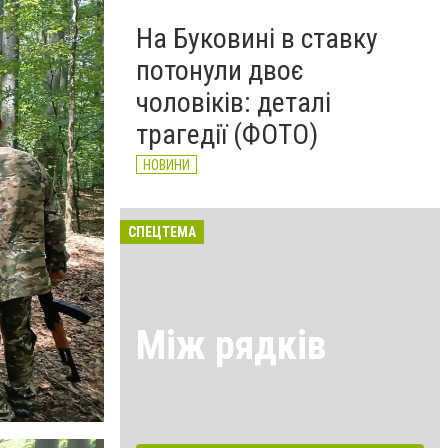
На Буковині в ставку
потонули двоє
чоловіків: деталі
трагедії (ФОТО)
НОВИНИ
СПЕЦТЕМА
Між рядків