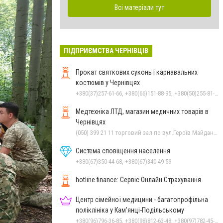
Всі матеріали тут
ПІДПРИЄМСТВА ЧЕРНІВЦІВ
Прокат святкових суконь і карнавальних
костюмів у Чернівцях
+380(37)257-61-66, +380(66)151-88-95, +380(50)255-81-16
Медтехніка ЛТД, магазин медичних товарів в
Чернівцях
(050) 399 21 11 торговий зал по вул.Героїв Майдану, (0372) 55-56-16, (0372) 52 54 50 "Медтехніка" вул.Головна,16, (0372) 52 01 48 "Оптика" вул. Головна,29, (0372) 52 35 24 "Оптика" вул.Героїв Майдану,12
Система сповіщення населення
+380(67)350-44-68, +380(67)340-49-59
hotline.finance: Сервіс Онлайн Страхування
Центр сімейної медицини - багатопрофільна
поліклініка у Кам’янці-Подільському
+380(96)796-36-85, +380(98)812-63-48, +380(97)782-45-70