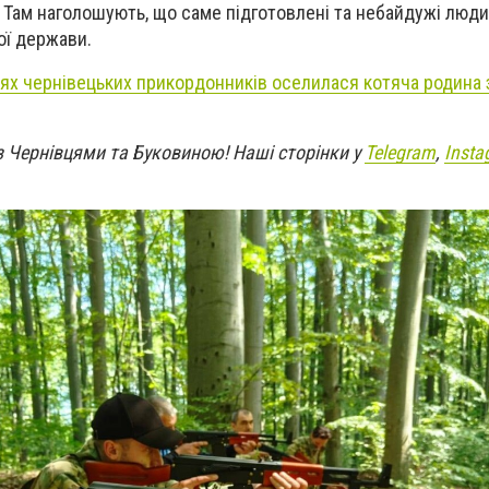
. Там наголошують, що саме підготовлені та небайдужі люд
ої держави.
іях чернівецьких прикордонників оселилася котяча родина 
з Чернівцями та Буковиною! Наші сторінки у
Telegram
,
Insta