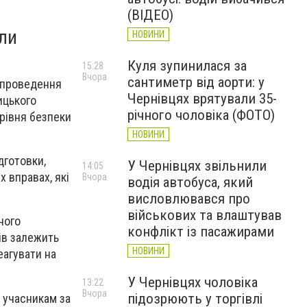
(ВІДЕО)
или
НОВИНИ
Куля зупинилася за
15:28
Вчора
сантиметр від аорти: у
проведення
Чернівцях врятували 35-
ицького
річного чоловіка (ФОТО)
 рівня безпеки
НОВИНИ
дготовки,
У Чернівцях звільнили
14:05
 вправах, які
Вчора
водія автобуса, який
висловлювався про
військових та влаштував
ного
конфлікт із пасажирами
ів залежить
НОВИНИ
еагувати на
У Чернівцях чоловіка
13:22
Вчора
підозрюють у торгівлі
 учасникам за