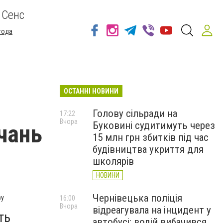
 Сенс
года
ОСТАННІ НОВИНИ
Голову сільради на
17:22
Вчора
Буковині судитимуть через
чань
15 млн грн збитків під час
будівництва укриття для
школярів
НОВИНИ
Чернівецька поліція
ву
16:00
Вчора
відреагувала на інцидент у
ть
автобусі: водій вибачився