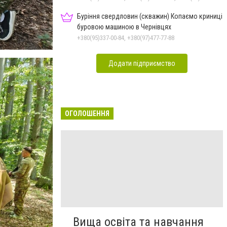
Буріння свердловин (скважин) Копаємо криниці
буровою машиною в Чернівцях
+380(95)337-00-84, +380(97)477-77-88
Додати підприємство
ОГОЛОШЕННЯ
Вища освіта та навчання