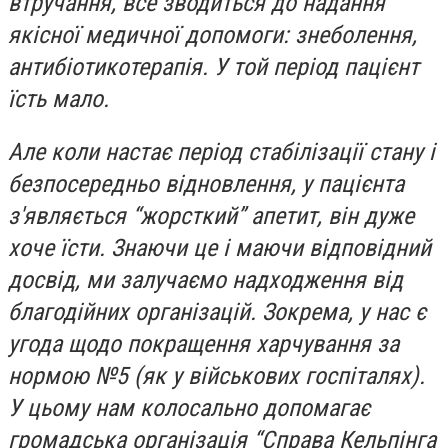
втручання, все зводиться до надання
якісної медичної допомоги: знеболення,
антибіотикотерапія. У той період пацієнт
їсть мало.
Але коли настає період стабілізації стану і
безпосередньо відновлення, у пацієнта
з'являється “жорсткий” апетит, він дуже
хоче їсти. Знаючи це і маючи відповідний
досвід, ми залучаємо надходження від
благодійних організацій. Зокрема, у нас є
угода щодо покращення харчування за
нормою №5 (як у військових госпіталях).
У цьому нам колосально допомагає
громадська організація “Справа Кельпінга