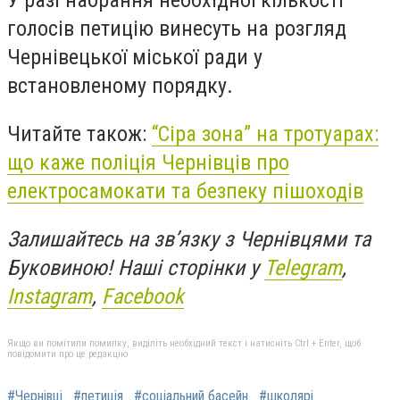
У разі набрання необхідної кількості
голосів петицію винесуть на розгляд
Чернівецької міської ради у
встановленому порядку.
Читайте також:
“Сіра зона” на тротуарах:
що каже поліція Чернівців про
електросамокати та безпеку пішоходів
Залишайтесь на зв’язку з Чернівцями та
Буковиною! Наші сторінки у
Telegram
,
Instagram
,
Facebook
Якщо ви помітили помилку, виділіть необхідний текст і натисніть Ctrl + Enter, щоб
повідомити про це редакцію
#Чернівці
#петиція
#соціальний басейн
#школярі