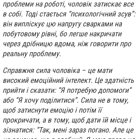
проблеми на роботі, чоловік затискає все
в собі. Тоді стається “психологічний зсув”:
він випліскує цю напругу сварками на
побутовому рівні, бо легше накричати
через дрібницю вдома, ніж говорити про
реальну проблему.
Справжня сила чоловіка – це мати
високий емоційний інтелект. Це здатність
прийти і сказати: “Я потребую допомоги”
або “Я хочу поділитися”. Сила не в тому,
щоб затиснути емоцію і потім її
прокричати, а в тому, щоб дати їй місце і
зізнатися: “Так, мені зараз погано. Але це