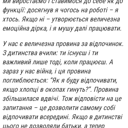
ми виростаємо і ставимося до себе як до
функції: досягнув я чогось на роботі – я
хтось. Якщо ні – утворюється величезна
емоційна дірка, і я мушу далі працювати.
У нас є величезна провина за відпочинок.
З дитинства вчили: ти існуєш і ти
важливий лише тоді, коли працюєш. А
зараз у нас війна, і ця провина
поглиблюється: “Як я буду відпочивати,
якщо хлопці в окопах гинуть?”. Провина
збільшилася вдвічі. Тож відповісти на це
запитання – це дозволити самому собі
відпочивати всередині. Якщо в дитинстві
цього не дозволяли батьки, а тепер