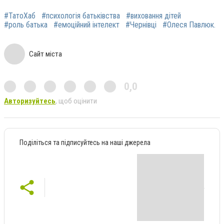
#ТатоХаб
#психологія батьківства
#виховання дітей
#роль батька
#емоційний інтелект
#Чернівці
#Олеся Павлюк.
Сайт міста
0,0
Авторизуйтесь
, щоб оцінити
Поділіться та підписуйтесь на наші джерела