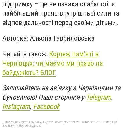
підтримку – це не ознака слабкості, а
найбільший прояв внутрішньої сили та
відповідальності перед своїми дітьми.
Авторка: Альона Гавриловська
Читайте також:
Кортеж пам’яті в
Чернівцях: чи маємо ми право на
байдужість? БЛОГ
Залишайтесь на зв’язку з Чернівцями та
Буковиною! Наші сторінки у
Telegram
,
Instagram
,
Facebook
Якщо ви помітили помилку, виділіть необхідний текст і натисніть Ctrl + Enter, щоб
повідомити про це редакцію