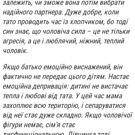
залежить, чи зможе вона потім вибрати
надійного партнера. Дуже добре, коли
тато проводить час із хлопчиком, бо тоді
син знає, що чоловіча сила – це не тільки
агресія, а це і люблячий, ніжний, теплий
чоловік.
Якщо батько емоційно виснажений, він
фактично не передає цього дітям. Настає
емоційна депривація: дитині не вистачає
тепла і любові від тата. У цей час мама
захоплює всю територію, і сепаруватися
від неї стає дуже складно. Якщо чоловічої
фігури немає, сім'я стає
дисфункціональною. Дівчинка тоді