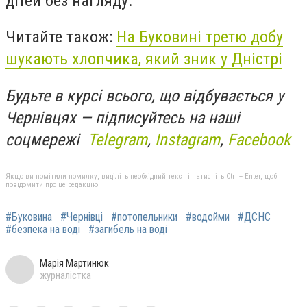
дітей без нагляду.
Читайте також:
На Буковині третю добу
шукають хлопчика, який зник у Дністрі
Будьте в курсі всього, що відбувається у
Чернівцях — підписуйтесь на наші
соцмережі
Telegram
,
Instagram
,
Facebook
Якщо ви помітили помилку, виділіть необхідний текст і натисніть Ctrl + Enter, щоб
повідомити про це редакцію
#Буковина
#Чернівці
#потопельники
#водойми
#ДСНС
#безпека на воді
#загибель на воді
Марія Мартинюк
журналістка