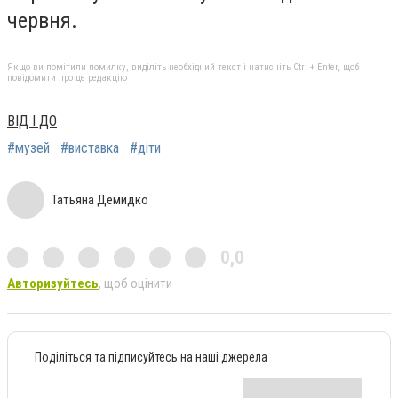
червня.
Якщо ви помітили помилку, виділіть необхідний текст і натисніть Ctrl + Enter, щоб
повідомити про це редакцію
ВІД І ДО
#музей
#виставка
#діти
Татьяна Демидко
0,0
Авторизуйтесь
, щоб оцінити
Поділіться та підписуйтесь на наші джерела