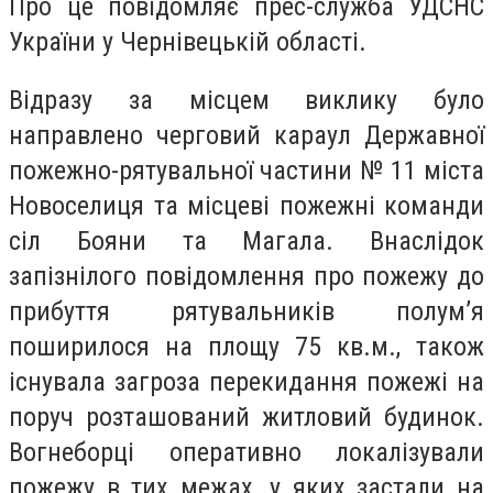
Про це повідомляє прес-служба УДСНС
України у Чернівецькій області.
Відразу за місцем виклику було
направлено черговий караул Державної
пожежно-рятувальної частини № 11 міста
Новоселиця та місцеві пожежні команди
сіл Бояни та Магала. Внаслідок
запізнілого повідомлення про пожежу до
прибуття рятувальників полум’я
поширилося на площу 75 кв.м., також
існувала загроза перекидання пожежі на
поруч розташований житловий будинок.
Вогнеборці оперативно локалізували
пожежу в тих межах, у яких застали на