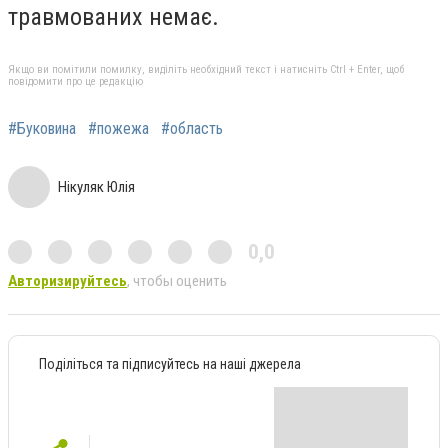
травмованих немає.
Якщо ви помітили помилку, виділіть необхідний текст і натисніть Ctrl + Enter, щоб
повідомити про це редакцію
#Буковина
#пожежа
#область
Нікуляк Юлія
0,0
Авторизируйтесь
, чтобы оценить
Поділіться та підписуйтесь на наші джерела