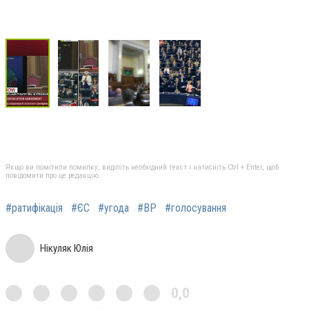
Якщо ви помітили помилку, виділіть необхідний текст і натисніть Ctrl + Enter, щоб
повідомити про це редакцію
#ратифікація
#ЄС
#угода
#ВР
#голосування
Нікуляк Юлія
0,0