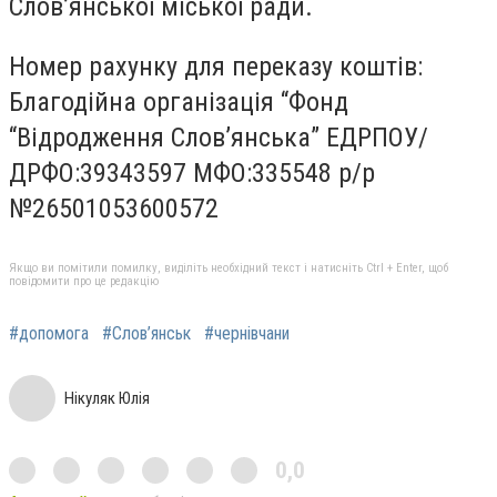
Слов’янської міської ради.
Номер рахунку для переказу коштів:
Благодійна організація “Фонд
“Відродження Слов’янська” ЕДРПОУ/
ДРФО:39343597 МФО:335548 р/р
№26501053600572
Якщо ви помітили помилку, виділіть необхідний текст і натисніть Ctrl + Enter, щоб
повідомити про це редакцію
#допомога
#Слов’янськ
#чернівчани
Нікуляк Юлія
0,0